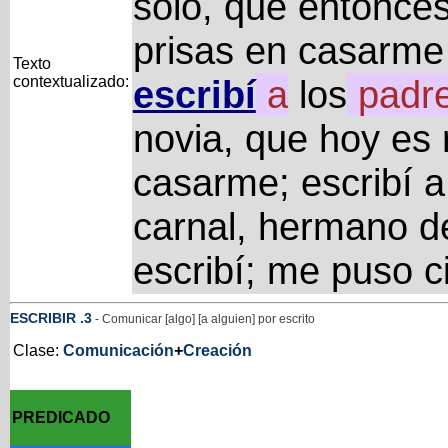
solo, que entonce
prisas en casarme ¡
Texto
contextualizado:
escribí
a
los
padr
novia, que hoy es 
casarme; escribí a 
carnal, hermano d
escribí; me puso c
ESCRIBIR
.3
- Comunicar [algo] [a alguien] por escrito
Clase:
Comunicación
+
Creación
PREDICADO