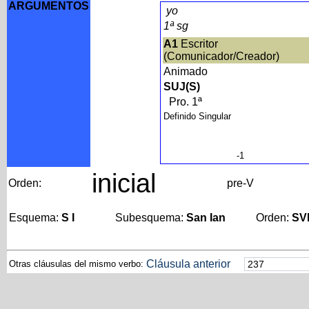
ARGUMENTOS
yo
1ª sg
A1
Escritor
(Comunicador/Creador)
Animado
SUJ(S)
Pro. 1ª
Definido Singular
-1
inicial
Orden:
pre-V
Esquema:
S I
Subesquema:
San Ian
Orden:
SV
Cláusula anterior
Otras cláusulas del mismo verbo: