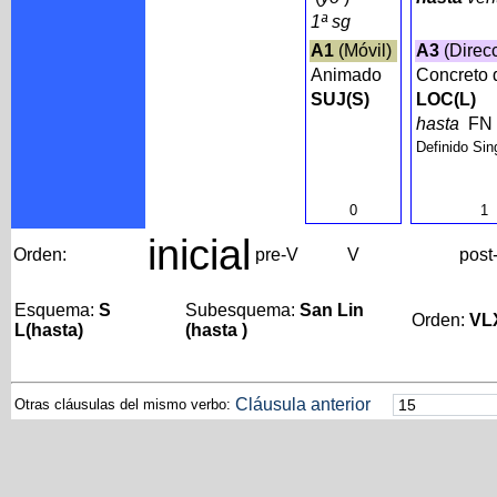
1ª sg
A1
(Móvil)
A3
(Direc
Animado
Concreto 
SUJ(S)
LOC(L)
hasta
FN
Definido Sin
0
1
inicial
Orden:
pre-V
V
post
Esquema:
S
Subesquema:
San Lin
Orden:
VL
L(hasta)
(hasta )
Cláusula anterior
Otras cláusulas del mismo verbo: