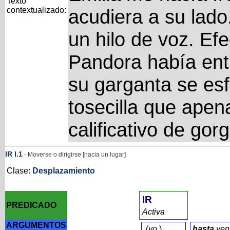
Texto
contextualizado:
acudiera a su lado.
un hilo de voz. Ef
Pandora había ent
su garganta se esf
tosecilla que apen
calificativo de gor
IR
I
.1
- Moverse o dirigirse [hacia un lugar]
Clase:
Desplazamiento
IR
PREDICADO
Activa
ARGUMENTOS
(
yo
)
hasta
ven