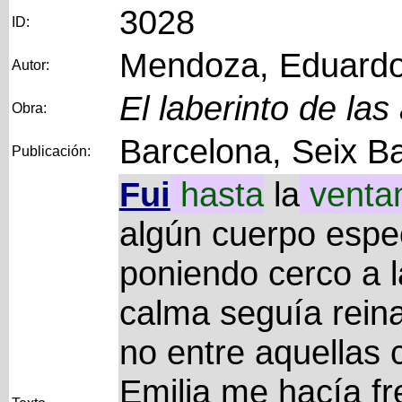
3028
ID:
Mendoza, Eduard
Autor:
El laberinto de las
Obra:
Barcelona, Seix Ba
Publicación:
Fui
hasta
la
venta
algún cuerpo espe
poniendo cerco a 
calma seguía reina
no entre aquellas 
Emilia me hacía f