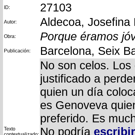
27103
ID:
Aldecoa, Josefina
Autor:
Porque éramos jó
Obra:
Barcelona, Seix Ba
Publicación:
No son celos. Los
justificado a perde
quien un día coloc
es Genoveva quien
preferido. Es much
No podría
escribi
Texto
contextualizado: