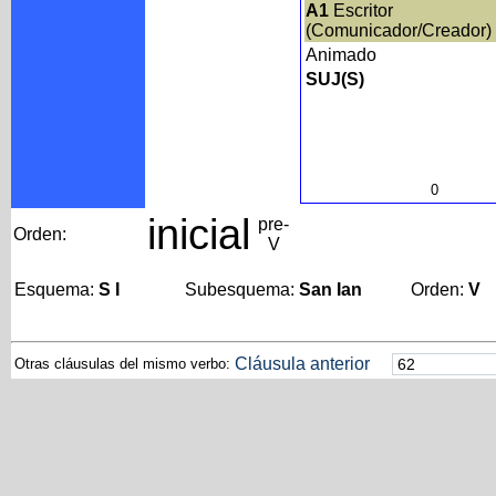
A1
Escritor
(Comunicador/Creador)
Animado
SUJ(S)
0
inicial
pre-
Orden:
V
Esquema:
S I
Subesquema:
San Ian
Orden:
V
Cláusula anterior
Otras cláusulas del mismo verbo: