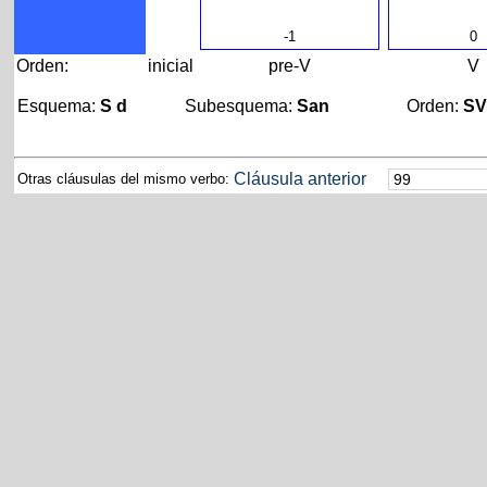
-1
0
Orden:
inicial
pre-V
V
Esquema:
S d
Subesquema:
San
Orden:
S
Cláusula anterior
Otras cláusulas del mismo verbo: