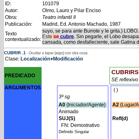
ID:
101079
Autor:
Olmo, Lauro y Pilar Enciso
Obra:
Teatro infantil II
Publicación:
Madrid, Ed. Antonio Machado, 1987
suyo, se para ante Burrote y le grita.) LOB
Texto
Este
se
cubre
. Sin pegarle, el Lobo desapa
contextualizado:
cansada, como desfalleciente, sale Gatina 
CUBRIR
.1
- Ocultar o tapar [algo] con otra cosa.
Clase:
Localización
+
Modificación
CUBRIRS
PREDICADO
SE reflexiv
ARGUMENTOS
(
)
3ª sg
A0
(Iniciador/Agente)
A2
(Lugar/A
Animado
SUJ(S)
Refl(d)
FN: Demostrativo
Definido Singular