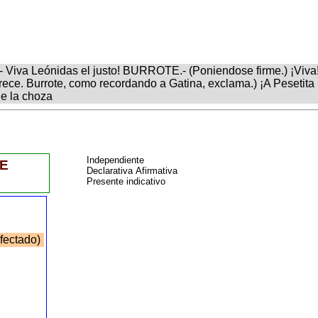
O.- Viva Leónidas el justo! BURROTE.- (Poniendose firme.) ¡Viv
rece. Burrote, como recordando a Gatina, exclama.) ¡A Pesetita 
de la choza
Independiente
E
Declarativa Afirmativa
o
Presente indicativo
fectado)