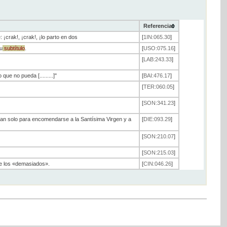
Referencia
¡crak!, ¡crak!, ¡lo parto en dos
[
1IN:065.30
]
u
subtítulo
.
[
USO:075.16
]
[
LAB:243.33
]
que no pueda [.........]"
[
BAI:476.17
]
[
TER:060.05
]
[
SON:341.23
]
jaran solo para encomendarse a la Santísima Virgen y a
[
DIE:093.29
]
[
SON:210.07
]
[
SON:215.03
]
de los «demasiados».
[
CIN:046.26
]