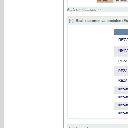
A4
FIN
Finalida
Perfil combinatorio >>
[−]
Realizaciones valenciales (E
REZ
REZ
REZA
REZA
REZA
REZA
REZA
REZA
REZA