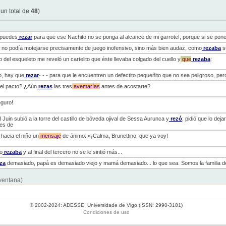
 un total de
48
)
 puedes
rezar
para que ese Nachito no se ponga al alcance de mi garrote!, porque si se pone: 
o, no podía motejarse precisamente de juego inofensivo, sino más bien audaz, como
rezaba
s
el esqueleto me reveló un cartelito que éste llevaba colgado del cuello y
que
rezaba
:
no, hay que
rezar
- - - para que le encuentren un defectito pequeñito que no sea peligroso, pero 
 el pacto? ¿Aún
rezas
las tres
avemarías
antes de acostarte?
eguro!
l Juin subió a la torre del castillo de bóveda ojival de Sessa Aurunca y
rezó
; pidió que lo de
es de
hacia el niño un
mensaje
de ánimo: «¡Calma, Brunettino, que ya voy!
o
rezaba
y al final del tercero no se le sintió más...
za
demasiado, papá es demasiado viejo y mamá demasiado... lo que sea. Somos la familia 
 ventana)
© 2002-2024: ADESSE. Universidade de Vigo (ISSN: 2990-3181)
Condiciones de uso