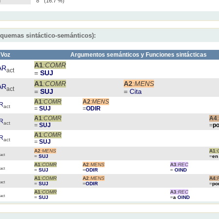
d
8
(16.7 %)
squemas sintáctico-semánticos):
Voz
Argumentos semánticos y Funciones sintácticas
A1
:COMR
AR
act
=
SUJ
A1
:COMR
A2
:MENS
AR
act
=
SUJ
=
Cita
A1
:COMR
A2
:MENS
R
act
=
SUJ
=
ODIR
A1
:COMR
A4
R
act
=
SUJ
=
p
A1
:COMR
R
act
=
SUJ
A2
:MENS
A1
:
R
act
=
SUJ
=
e
A1
:COMR
A2
:MENS
A3
:REC
R
act
=
SUJ
=
ODIR
=
OIND
A1
:COMR
A2
:MENS
A4
:
R
act
=
SUJ
=
ODIR
=
po
A1
:COMR
A3
:REC
R
act
=
SUJ
=
a
OIND