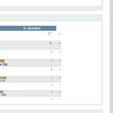
N_ejemplos
17
>
9
>
7
>
:FIN
7
>
or
OBL
4
>
COMR
1
>
n
LOC
1
>
FIN
1
>
r
OBL
1
>