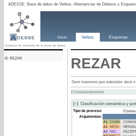
ADESSE: Base de datos de Verbos, Alternancias de Diátesis y Esquema
Inicio
Verbos
Esquemas
Sistema de consulta de la base de datos
REZAR
REZAR
Decir oraciones (por extensión: decir o
[+]
(sub)acepciones
[−]
Clasificación semántica y pot
Comun
Tipo de proceso:
Argumentos:
A1
COMR
COMUN
A2
MENS
MENSA
A3
REC
RECEP