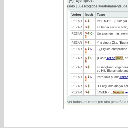
[−]
Ejemplos:
(solo 10, escogidos aleatoriamente, de
Verbo
(ess)
Texto
REZAR
S
-
1
PELUCHE.- ¡Pues ya
REZAR
S
-
1
se había sacado brill
REZAR
S
-
1
Q
-
Un examen más atento d
2
REZAR
S
-
1
Y le digo a Zita: "Bue
REZAR
S
-
1
D
-
--¿Sigues cumpliendo
2
REZAR
S
-
1
O
-
¡Hasta
rezan
por
ti
, s
4
REZAR
S
-
1
a Garigliano, el genera
su Hijo Bienamado ant
REZAR
S
-
1
D
-
Pero sólo puede
rezar
2
REZAR
S
-
1
-El segundo día ya sól
REZAR
S
-
1
JAVIER.- ...
Moncho
re
Ver todos los casos (en otra pestaña o