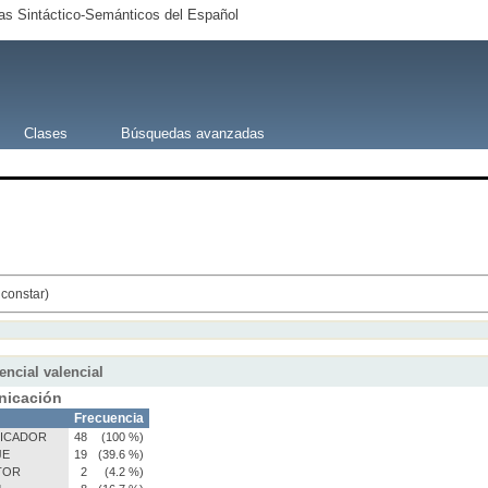
s Sintáctico-Semánticos del Español
Clases
Búsquedas avanzadas
 constar)
encial valencial
icación
Frecuencia
ICADOR
48
(100 %)
JE
19
(39.6 %)
TOR
2
(4.2 %)