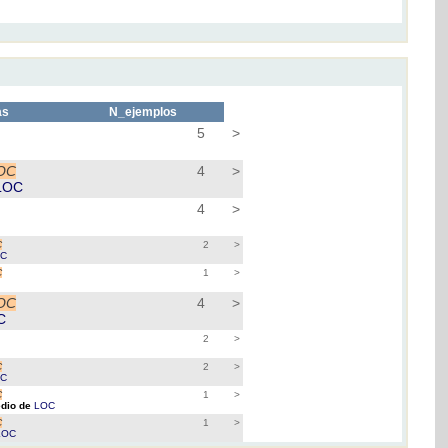
as
N_ejemplos
5
>
OC
4
>
LOC
4
>
C
2
>
OC
C
1
>
OC
4
>
C
2
>
C
2
>
OC
C
1
>
dio de
LOC
C
1
>
LOC