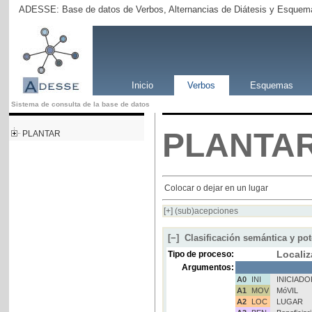
ADESSE: Base de datos de Verbos, Alternancias de Diátesis y Esquema
Inicio
Verbos
Esquemas
Sistema de consulta de la base de datos
PLANTA
PLANTAR
Colocar o dejar en un lugar
[+]
(sub)acepciones
[−]
Clasificación semántica y pot
Localiz
Tipo de proceso:
Argumentos:
A0
INI
INICIADO
A1
MOV
MóVIL
A2
LOC
LUGAR