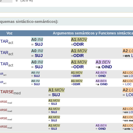
io
8
(30.8 %)
squemas sintáctico-semánticos):
Voz
Argumentos semánticos y Funciones sintáctic
A0
:INI
A1
:MOV
NTAR
act
=
SUJ
=
ODIR
A0
:INI
A1
:MOV
A2
:L
NTAR
act
=
SUJ
=
ODIR
=
en
A0
:INI
A1
:MOV
A3
:BEN
NTAR
act
=
SUJ
=
ODIR
=
a
OIND
A0
:INI
A1
:MOV
A3
:BEN
A2
:LO
AR
act
=
SUJ
=
ODIR
=
OIND
=
en
L
A0
:INI
A1
:MOV
A3
:BEN
A2
:LO
AR
act
=
SUJ
=
ODIR
=
a
OIND
=
LOC
A1
:MOV
A2
:L
NTARSE
med
=
SUJ
=
LO
A1
:MOV
ARSE
med
=
SUJ
A1
:MOV
A2
:LO
ARSE
med
=
SUJ
=
en
L
A1
:MOV
A2
:LO
ARSE
med
=
SUJ
=
en me
A1
:MOV
A3
:BEN
A2
:LO
ARSE
med
=
SUJ
=
OIND
=
ante