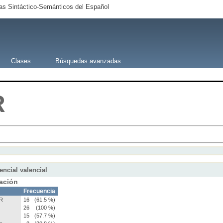
s Sintáctico-Semánticos del Español
Clases
Búsquedas avanzadas
R
encial valencial
ación
Frecuencia
R
16
(61.5 %)
26
(100 %)
15
(57.7 %)