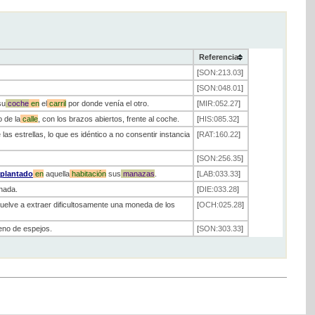
Referencia
[
SON:213.03
]
[
SON:048.01
]
su
coche
en
el
carril
por donde venía el otro.
[
MIR:052.27
]
 de la
calle
, con los brazos abiertos, frente al coche.
[
HIS:085.32
]
las estrellas, lo que es idéntico a no consentir instancia
[
RAT:160.22
]
[
SON:256.35
]
plantado
en
aquella
habitación
sus
manazas
.
[
LAB:033.33
]
anada.
[
DIE:033.28
]
vuelve a extraer dificultosamente una moneda de los
[
OCH:025.28
]
eno de espejos.
[
SON:303.33
]