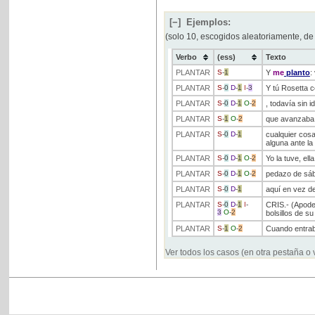
[−]
Ejemplos:
(solo 10, escogidos aleatoriamente, de
Verbo
(ess)
Texto
PLANTAR
S
-
1
Y
me
planto
:
PLANTAR
S
-
0
D
-
1
I
-
3
Y tú Rosetta c
PLANTAR
S
-
0
D
-
1
O
-
2
, todavía sin 
PLANTAR
S
-
1
O
-
2
que avanzaba h
PLANTAR
S
-
0
D
-
1
cualquier cosa 
alguna ante la
PLANTAR
S
-
0
D
-
1
O
-
2
Yo la tuve, el
PLANTAR
S
-
0
D
-
1
O
-
2
pedazo de sába
PLANTAR
S
-
0
D
-
1
aquí en vez de
PLANTAR
S
-
0
D
-
1
I
-
CRIS.- (Apode
3
O
-
2
bolsillos de su
PLANTAR
S
-
1
O
-
2
Cuando entrab
Ver todos los casos (en otra pestaña o