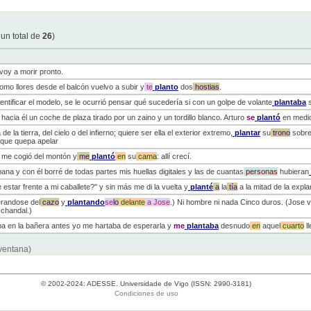
 un total de
26
)
 voy a morir pronto.
omo llores desde el balcón vuelvo a subir y
te
planto
dos
hostias
.
identificar el modelo, se le ocurrió pensar qué sucedería si con un golpe de volante
plantaba
acia él un coche de plaza tirado por un zaino y un tordillo blanco. Arturo
se
plantó
en medio
de la tierra, del cielo o del infierno; quiere ser ella el exterior extremo,
plantar
su
trono
sobre 
 que quepa apelar
la me cogió del montón y
me
plantó
en
su
cama
: allí crecí.
na y con él borré de todas partes mis huellas digitales y las de cuantas
personas
hubieran
 estar frente a mi caballete?" y sin más me di la vuelta y
planté
a
la
tía
a la mitad de la expl
randose del
cazo
y
plantando
se
lo
delante
a
Jose
.) Ni hombre ni nada Cinco duros. (Jose 
 chandal.)
a en la bañera antes yo me hartaba de esperarla y
me
plantaba
desnudo
en
aquel
cuarto
ll
 ventana)
© 2002-2024: ADESSE. Universidade de Vigo (ISSN: 2990-3181)
Condiciones de uso