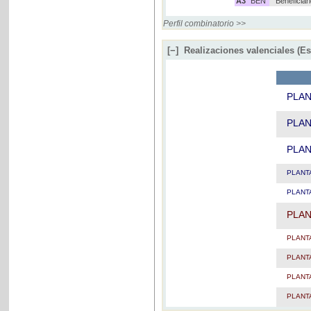
A3
BEN
Beneficiar
Perfil combinatorio >>
[−]
Realizaciones valenciales (E
PLA
PLA
PLA
PLANT
PLANT
PLA
PLANT
PLANT
PLANT
PLANT