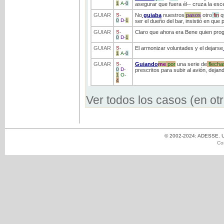
1
A
-
0
asegurar que fuera él-- cruza la esce
GUIAR
S
-
No
guiaba
nuestros
pasos
otro
fin
qu
0
D
-
1
ser el dueño del bar, insistió en que
GUIAR
S
-
Claro que ahora era Bene quien pro
0
D
-
1
GUIAR
S
-
El armonizar voluntades y el dejarse
1
A
-
0
GUIAR
S
-
Guiando
me
por
una serie de
flecha
0
D
-
prescritos para subir al avión, deja
1
O
-
4
Ver todos los casos (en ot
© 2002-2024: ADESSE. Un
Co