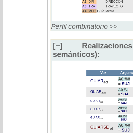
A2
DIR
DIRECCIóN
A3
TRA
TRAYECTO
A4
MED
Guía
Medio
Perfil combinatorio >>
[−]
Realizaciones
semánticos):
Voz
Argume
A0
:INI
GUIAR
act
=
SUJ
A0
:INI
GUIAR
act
=
SUJ
A0
:INI
GUIAR
act
=
SUJ
A0
:INI
GUIAR
act
=
SUJ
A0
:INI
GUIAR
act
=
SUJ
A0
:INI
GUIARSE
ref
=
SUJ