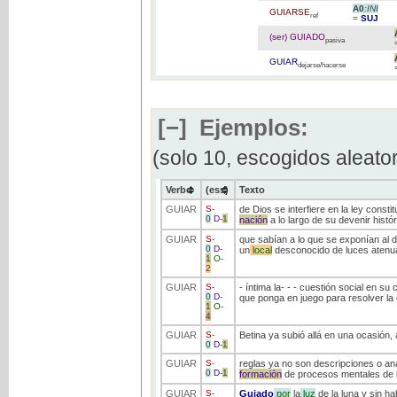
A0
:INI
GUIARSE
ref
=
SUJ
(ser) GUIADO
pasiva
GUIAR
dejarse/hacerse
[−]
Ejemplos:
(solo 10, escogidos aleato
Verbo
(ess)
Texto
GUIAR
S
-
de Dios se interfiere en la ley constit
0
D
-
1
nación
a lo largo de su devenir histó
GUIAR
S
-
que sabían a lo que se exponían al 
0
D
-
un
local
desconocido de luces atenu
1
O
-
2
GUIAR
S
-
- íntima la- - - cuestión social en su
0
D
-
que ponga en juego para resolver la 
1
O
-
4
GUIAR
S
-
Betina ya subió allá en una ocasión,
0
D
-
1
GUIAR
S
-
reglas ya no son descripciones o anál
0
D
-
1
formación
de procesos mentales de la
GUIAR
S
-
Guiado
por
la
luz
de la luna y sin h