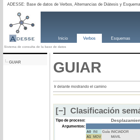
ADESSE: Base de datos de Verbos, Alternancias de Diátesis y Esquema
Inicio
Verbos
Esquemas
Sistema de consulta de la base de datos
GUIAR
GUIAR
Ir delante mostrando el camino
[−]
Clasificación semá
Desplazamie
Tipo de proceso:
Argumentos:
A0
INI
Guía
INICIADOR
A1
MOV
MóVIL