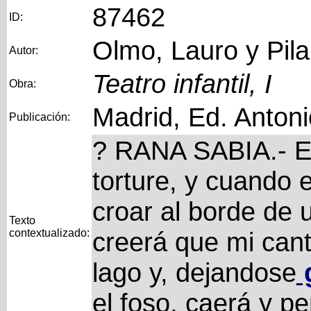
87462
ID:
Olmo, Lauro y Pila
Autor:
Teatro infantil, I
Obra:
Madrid, Ed. Anton
Publicación:
? RANA SABIA.- Es
torture, y cuando
croar al borde de 
Texto
contextualizado:
creerá que mi canto
lago y, dejandose
g
el foso, caerá y pe