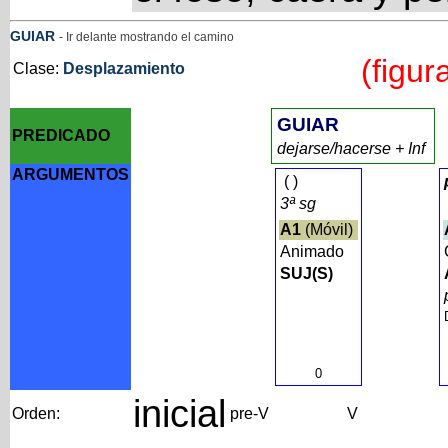
GUIAR
- Ir delante mostrando el camino
(figur
Clase:
Desplazamiento
GUIAR
PREDICADO
dejarse/hacerse + Inf
ARGUMENTOS
(
)
3ª sg
A1
(Móvil)
Animado
SUJ(S)
0
inicial
Orden:
pre-V
V