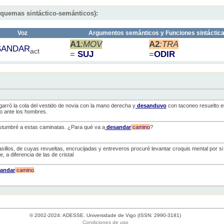
squemas sintáctico-semánticos):
Voz
Argumentos semánticos y Funciones sintáctic
A1
:MOV
A2
:TRA
SANDAR
act
=
SUJ
=
ODIR
agarró la cola del vestido de novia con la mano derecha y
desanduvo
con taconeo resuelto e
cio ante los hombres.
stumbré a estas caminatas. ¿Para qué va a
desandar
camino
?
sillos, de cuyas revueltas, encrucijadas y entreveros procuré levantar croquis mental por si
, a diferencia de las de cristal
andar
camino
.
© 2002-2024: ADESSE. Universidade de Vigo (ISSN: 2990-3181)
Condiciones de uso