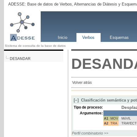
ADESSE: Base de datos de Verbos, Alternancias de Diátesis y Esquema
Inicio
Verbos
Esquemas
Sistema de consulta de la base de datos
DESAND
DESANDAR
Volver atrás
[−]
Clasificación semántica y pot
Despla
Tipo de proceso:
Argumentos:
A1
MOV
MóVIL
A2
TRA
TRAYEC
Perfil combinatorio >>