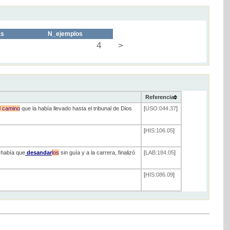
as
N_ejemplos
4
>
Referencia
l
camino
que la había llevado hasta el tribunal de Dios
[
USO:044.37
]
[
HIS:106.05
]
 había que
desandar
los
sin guía y a la carrera, finalizó
[
LAB:184.05
]
[
HIS:086.09
]