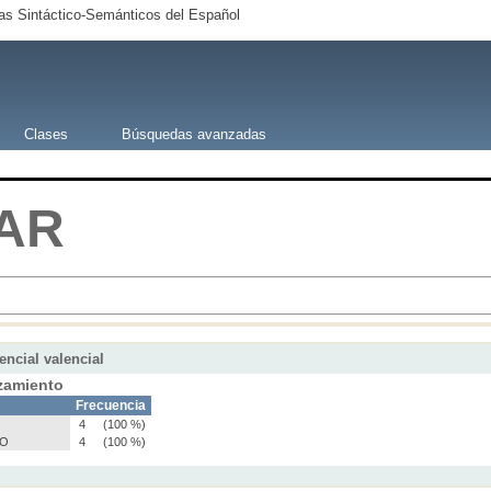
s Sintáctico-Semánticos del Español
Clases
Búsquedas avanzadas
AR
encial valencial
zamiento
Frecuencia
4
(100 %)
TO
4
(100 %)