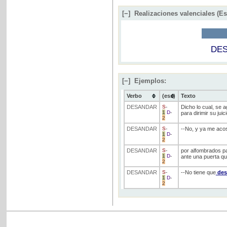
[−]
Realizaciones valenciales (E
DE
[−]
Ejemplos:
Verbo
(ess)
Texto
DESANDAR
S
-
Dicho lo cual, se 
1
D
-
para dirimir su jui
2
DESANDAR
S
-
--No, y ya me aco
1
D
-
2
DESANDAR
S
-
por alfombrados pa
1
D
-
ante una puerta que
2
DESANDAR
S
-
--No tiene que
des
1
D
-
2