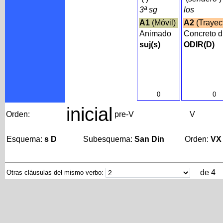
3ª sg
los
A1
(Móvil)
A2
(Trayec
Animado
Concreto d
suj(s)
ODIR(D)
0
0
inicial
Orden:
pre-V
V
Esquema:
s D
Subesquema:
San Din
Orden:
VX
de 4
Otras cláusulas del mismo verbo: