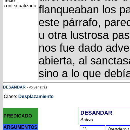
Texto
contextualizado:
flanqueaban los pas
este párrafo, par
u otra lustrosa pa
nos fue dado adver
abierta, al sancta
sino a lo que debí
DESANDAR
- Volver atrás
Clase:
Desplazamiento
DESANDAR
PREDICADO
Activa
ARGUMENTOS
(
)
(
sendero
)