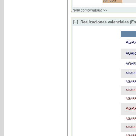
A4
LUG
Perfil combinatorio >>
[−]
Realizaciones valenciales (E
AGA
AGA
AGA
AGAR
AGAR
AGAR
AGAR
AGA
AGAR
AGAR
AGAR