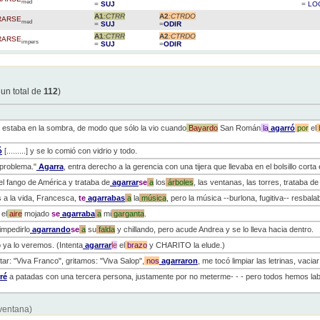
med
=
SUJ
=
LO
A1
:CTRR
A2
:CTRDO
RARSE
med
=
SUJ
=
ODIR
A1
:CTRR
A2
:CTRDO
RARSE
impers
=
SUJ
=
ODIR
 un total de
112
)
o estaba en la sombra, de modo que sólo la vio cuando
Bayardo
San Román
la
agarró
por
el
ó
[.........] y se lo comió con vidrio y todo.
 problema."
Agarra
, entra derecho a la gerencia con una tijera que llevaba en el bolsillo corta el
el fango de América y trataba de
agarrar
se
a
los
árboles
, las ventanas, las torres, trataba de
 a la vida, Francesca,
te
agarrabas
a
la
música
, pero la música --burlona, fugitiva-- resbal
 el
aire
mojado
se
agarraba
a
mi
garganta
.
 impedirlo
agarrando
se
a
su
falda
y chillando, pero acude Andrea y se lo lleva hacia dentro.
ya lo veremos. (Intenta
agarrar
le
el
brazo
y CHARITO la elude.)
itar: "Viva Franco", gritamos: "Viva Salop",
nos
agarraron
, me tocó limpiar las letrinas, vaci
ré
a patadas con una tercera persona, justamente por no meterme- - - pero todos hemos labu
 ventana)