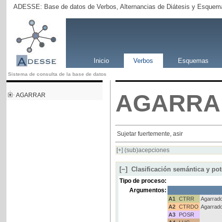
ADESSE: Base de datos de Verbos, Alternancias de Diátesis y Esquema
Inicio
Verbos
Esquemas
Sistema de consulta de la base de datos
AGARRA
AGARRAR
Sujetar fuertemente, asir
[+]
(sub)acepciones
[−]
Clasificación semántica y pot
Tipo de proceso:
Argumentos:
A1
CTRR
Agarrad
A2
CTRDO
Agarrad
A3
POSR