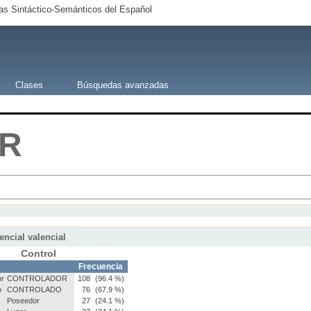
s Sintáctico-Semánticos del Español
Clases
Búsquedas avanzadas
R
encial valencial
Control
Frecuencia
or
CONTROLADOR
108
(96.4 %)
o
CONTROLADO
76
(67.9 %)
Poseedor
27
(24.1 %)