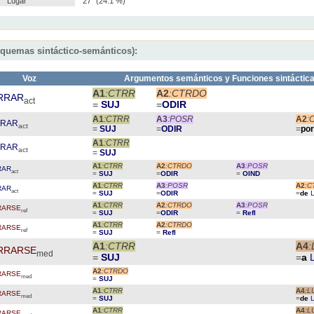
Lugar
27
(24.1 %)
squemas sintáctico-semánticos):
Voz
Argumentos semánticos y Funciones sintáctic
A1
:CTRR
A2
:CTRDO
RRAR
act
=
SUJ
=
ODIR
A1
:CTRR
A3
:POSR
A2
:
RRAR
act
=
SUJ
=
ODIR
=
po
A1
:CTRR
RRAR
act
=
SUJ
A1
:CTRR
A2
:CTRDO
A3
:POSR
RAR
act
=
SUJ
=
ODIR
=
OIND
A1
:CTRR
A3
:POSR
A2
:C
RAR
act
=
SUJ
=
ODIR
=
de
A1
:CTRR
A2
:CTRDO
A3
:POSR
RARSE
ref
=
SUJ
=
ODIR
=
Refl
A1
:CTRR
A2
:CTRDO
RARSE
ref
=
SUJ
=
Refl
A1
:CTRR
A4
RRARSE
med
=
SUJ
=
a
A2
:CTRDO
RARSE
med
=
SUJ
A1
:CTRR
A4
:L
RARSE
med
=
SUJ
=
de
A1
:CTRR
A4
:L
RARSE