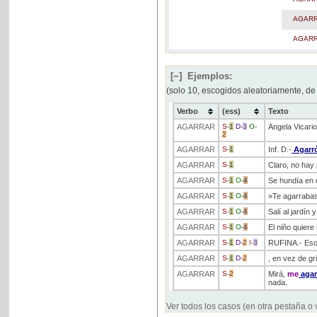
AGAR
AGAR
[−]
Ejemplos:
(solo 10, escogidos aleatoriamente, de
Verbo
(ess)
Texto
AGARRAR
S
-
1
D
-
3
O
-
Angela Vicari
2
AGARRAR
S
-
1
Inf. D.-
Agarr
AGARRAR
S
-
1
Claro, no hay
AGARRAR
S
-
1
O
-
4
Se hundía en 
AGARRAR
S
-
1
O
-
4
»Te agarrabas
AGARRAR
S
-
1
O
-
4
Salí al jardín y
AGARRAR
S
-
1
O
-
4
El niño quiere
AGARRAR
S
-
1
D
-
2
I
-
3
RUFINA.- Eso 
AGARRAR
S
-
1
D
-
2
, en vez de gr
AGARRAR
S
-
2
Mirá,
me
agar
nada.
Ver todos los casos (en otra pestaña o