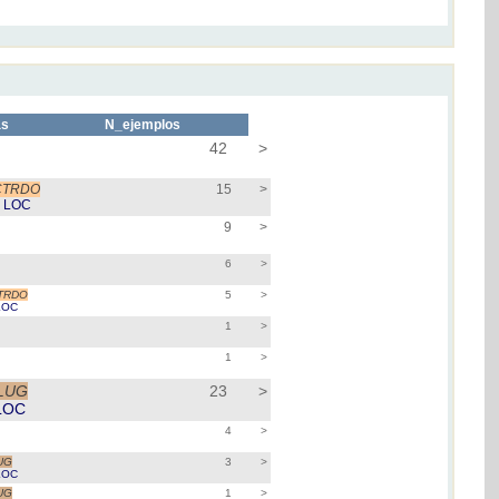
as
N_ejemplos
42
>
CTRDO
15
>
r
LOC
9
>
6
>
TRDO
5
>
LOC
1
>
1
>
:LUG
23
>
LOC
4
>
UG
3
>
LOC
UG
1
>