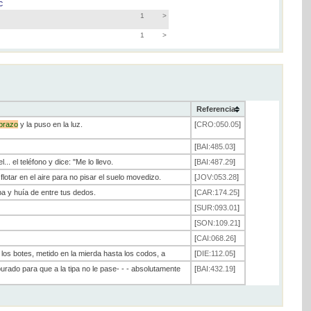
C
1
>
1
>
Referencia
brazo
y la puso en la luz.
[
CRO:050.05
]
[
BAI:485.03
]
... el teléfono y dice: "Me lo llevo.
[
BAI:487.29
]
 flotar en el aire para no pisar el suelo movedizo.
[
JOV:053.28
]
aba y huía de entre tus dedos.
[
CAR:174.25
]
[
SUR:093.01
]
[
SON:109.21
]
[
CAI:068.26
]
ar los botes, metido en la mierda hasta los codos, a
[
DIE:112.05
]
rado para que a la tipa no le pase- - - absolutamente
[
BAI:432.19
]