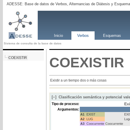
ADESSE: Base de datos de Verbos, Alternancias de Diátesis y Esquema
Inicio
Verbos
Esquemas
Sistema de consulta de la base de datos
COEXISTIR
COEXISTIR
Existir a un tiempo dos o más cosas
[−]
Clasificación semántica y potencial val
Ex
Tipo de proceso:
Argumentos:
A1
EXIST
EXI
A2
LUG
Lug
A3
Coocurrente
Coocurrente