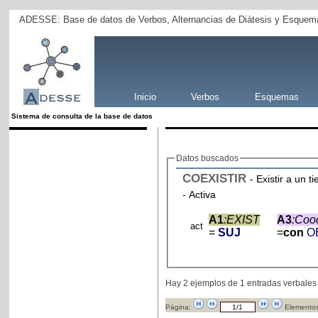
ADESSE: Base de datos de Verbos, Alternancias de Diátesis y Esquema
Inicio
Verbos
Esquemas
Sistema de consulta de la base de datos
Datos buscados
COEXISTIR
- Existir a un 
- Activa
A1
:EXIST
A3
:Coo
act
=
SUJ
=
con
O
Hay 2 ejemplos de 1 entradas verbales
Página:
Elementos