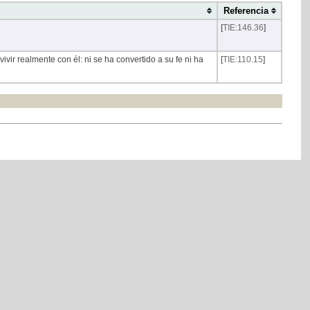
Referencia
[
TIE:146.36
]
ivir realmente con él: ni se ha convertido a su fe ni ha
[
TIE:110.15
]