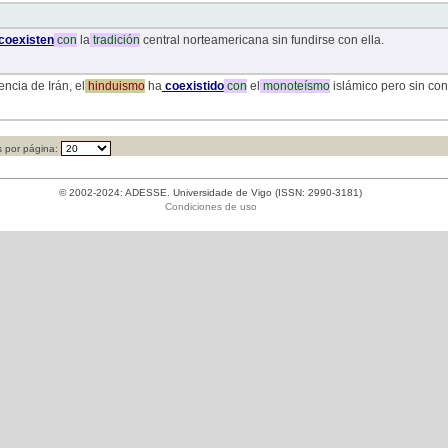
coexisten
con
la
tradición
central norteamericana sin fundirse con ella.
encia de Irán, el
hinduismo
ha
coexistido
con
el
monoteísmo
islámico pero sin conv
 por página:
© 2002-2024: ADESSE. Universidade de Vigo (ISSN: 2990-3181)
Condiciones de uso