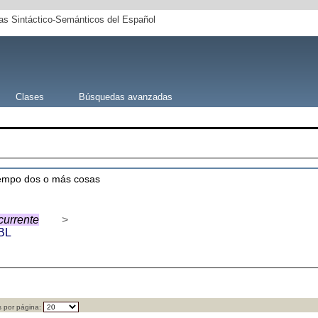
s Sintáctico-Semánticos del Español
Clases
Búsquedas avanzadas
tiempo dos o más cosas
currente
>
BL
 por página: