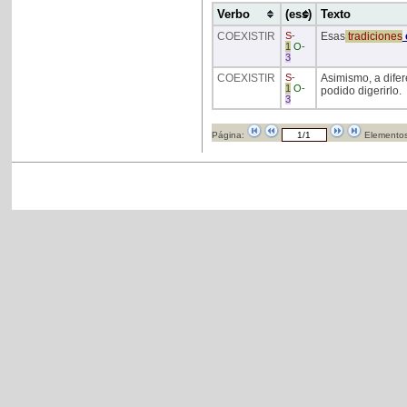
Verbo
(ess)
Texto
COEXISTIR
S
-
Esas
tradiciones
1
O
-
3
COEXISTIR
S
-
Asimismo, a difer
1
O
-
podido digerirlo.
3
Página:
Elementos