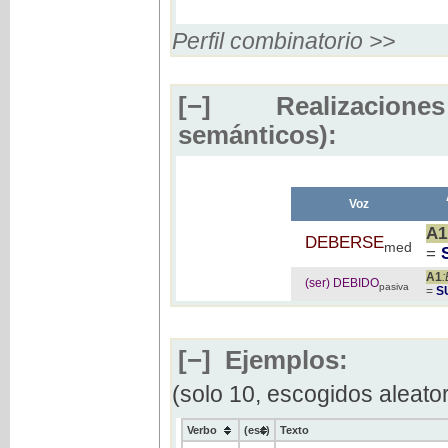
Perfil combinatorio >>
[−]
Realizaciones
semánticos):
Voz
A1
DEBERSE
med
=
A1
(ser) DEBIDO
pasiva
=
S
[−]
Ejemplos:
(solo 10, escogidos aleato
Verbo
(ess)
Texto