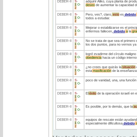
DEBER
-II
S
-
adquirir Aliko, cuya planta de prod
1
O
-
deseo
de aumentar la capacidad d
2
DEBER
-II
S
-
Pero, ves?, claro,
esto
es
debido
1
O
-
todos a estudiar.
2
DEBER
-II
S
-
Mejorar o estabilizarse es el prin
1
O
-
enfermos fallecen,
debido
a
la
gra
2
DEBER
-II
S
-
No se trata de que sea el primero en
1
O
-
los dos puntos, para no vernos ya
2
DEBER
-II
S
-
logré evadirme del círculo maligno
1
O
-
obediencia
hacia un código interno 
2
DEBER
-II
S
-
¿no crees que quizás la
situación
d
1
O
-
esta
masificación
de la enseñanza
2
DEBER
-II
S
-
poco de vanidad, una, una función 
1
O
-
2
DEBER
-II
S
-
El
éxito
de la operación israelí en 
1
O
-
2
DEBER
-II
S
-
Es posible, por lo demás, que la
au
1
O
-
2
DEBER
-II
S
-
equipos de rescate están ayudando
1
O
-
especialmente dificultosa
debido
2