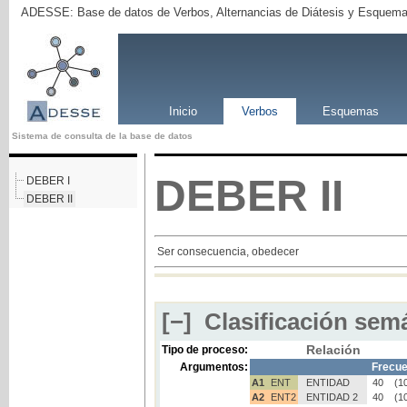
ADESSE: Base de datos de Verbos, Alternancias de Diátesis y Esquema
Inicio
Verbos
Esquemas
Sistema de consulta de la base de datos
DEBER
II
DEBER I
DEBER II
Ser consecuencia, obedecer
[−]
Clasificación semá
Relación
Tipo de proceso:
Argumentos:
Frecue
A1
ENT
ENTIDAD
40
(1
A2
ENT2
ENTIDAD 2
40
(1