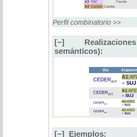
A3
FAC
Faceta
A4
Cambio
Cambio
Perfil combinatorio >>
[−]
Realizaciones
semánticos):
Voz
Argument
A1
:A
CEDER
act
=
SUJ
A1
:AF
CEDER
act
=
SUJ
A1
:AFEC
CEDER
act
=
SUJ
A1
:AFEC
CEDER
act
=
SUJ
[−]
Ejemplos: