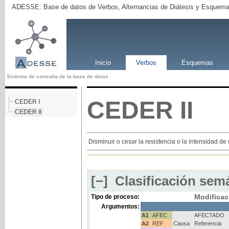
ADESSE: Base de datos de Verbos, Alternancias de Diátesis y Esquema
Inicio
Verbos
Esquemas
Sistema de consulta de la base de datos
CEDER
II
CEDER I
CEDER II
Disminuir o cesar la resistencia o la intensidad de
[−]
Clasificación semá
Modificac
Tipo de proceso:
Argumentos:
A1
AFEC
AFECTADO
A2
REF
Causa
Referencia