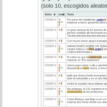
(solo 10, escogidos aleato
Verbo
(ess)
Texto
CEDER
-II
S
-
Por parte del caballerete,
ceder
a
1
O
-
empezar a hacer gestiones para e
2
CEDER
-II
S
-
1
un gran closeup de los pechos de 
pechos estaban allí devorando la 
Tacatacatacatacatacatacatacatac
CEDER
-II
S
-
1
Con mucho temor apoyó el picaport
CEDER
-II
S
-
VARIACIONES SOBRE UN TEMA D
1
O
-
sangre polaca y la
tiara
ceda
a
los
2
conjura bolchevique y
CEDER
-II
S
-
1
El colmo es que la
calefacción
que
soportar un "frío espantoso".
CEDER
-II
S
-
mismo para volver a ella y aprehe
1
O
-
después
a
un
aura
nueva, a una to
2
CEDER
-II
S
-
1
pidió que hiciera fundir trescient
ante el real pedido y en un año fabr
CEDER
-II
S
-
1
Inclinó la espalda hacia delante ap
CEDER
-II
S
-
Sin embargo, la CIG mantiene la n
1
O
-
pretensiones
de los profesores.
2
CEDER
-II
S
-
Cristo Bedoya, que llegó a ser un 
1
O
-
esperar dos horas donde sus abuel
2