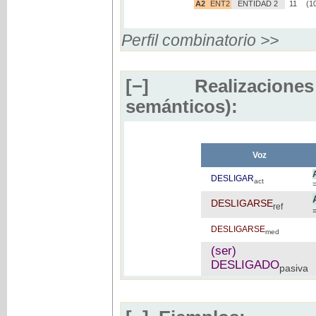
A2
ENT2
ENTIDAD 2
11
(1
Perfil combinatorio >>
[−]
Realizaciones
semánticos):
Voz
DESLIGAR
act
DESLIGARSE
ref
DESLIGARSE
med
(ser)
DESLIGADO
pasiva