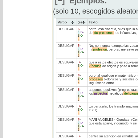
[−]
Ejemplos:
(solo 10, escogidos aleato
Verbo
(ess)
Texto
DESLIGAR
S
-
parte, esa filosofía, si es que l
0
D
-
de,
de
presiones
, de influencias
1
O
-
2
DESLIGAR
S
-
No, no, nunca, excepto las vac
0
D
-
mi
profesión
, pero sí, me sirve p
1
O
-
2
DESLIGAR
S
-
que a estos efectos es equivalent
1
O
-
vínculos
de origen y pasa a remit
2
DESLIGAR
S
-
puro, al igual que el matemático,
1
O
-
procesos
biológicos y sociales c
2
lingüísticas entre
DESLIGAR
S
-
aspectos positivos (progresistas
0
D
-
los
aspectos
negativos
del
paque
1
O
-
2
DESLIGAR
S
-
En particular, los transformacion
1
O
-
1981).
2
DESLIGAR
S
-
MARI ANGELES.- Quedate. (Co
0
D
-
que está aparte, incómodo, y se d
1
O
-
2
DESLIGAR
S
-
centra su atención en el habla, 