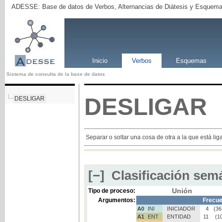
ADESSE: Base de datos de Verbos, Alternancias de Diátesis y Esquema
Inicio
Verbos
Esquemas
Sistema de consulta de la base de datos
DESLIGAR
DESLIGAR
Separar o soltar una cosa de otra a la que está lig
[−]
Clasificación semá
Unión
Tipo de proceso:
Argumentos:
Frecue
A0
INI
INICIADOR
4
(36
A1
ENT
ENTIDAD
11
(1