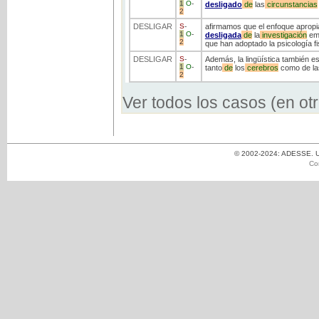
1
O
-
desligado
de
las
circunstancias
2
DESLIGAR
S
-
afirmamos que el enfoque apropia
1
O
-
desligada
de
la
investigación
emp
2
que han adoptado la psicología fi
DESLIGAR
S
-
Además, la lingüística también es
1
O
-
tanto
de
los
cerebros
como de la
2
Ver todos los casos (en ot
© 2002-2024: ADESSE. Un
Co