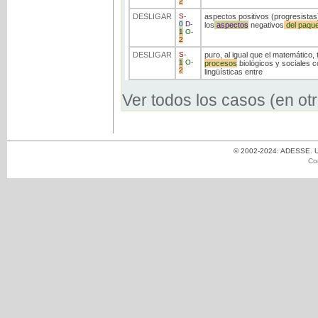
2
DESLIGAR
S
-
aspectos positivos (progresistas
0
D
-
los
aspectos
negativos
del
paque
1
O
-
2
DESLIGAR
S
-
puro, al igual que el matemático,
1
O
-
procesos
biológicos y sociales c
2
lingüísticas entre
Ver todos los casos (en ot
© 2002-2024: ADESSE. Un
Co