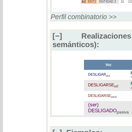
A2
ENT2
ENTIDAD 2
11
(1
Perfil combinatorio >>
[−]
Realizaciones
semánticos):
Voz
DESLIGAR
act
DESLIGARSE
ref
DESLIGARSE
med
(ser)
DESLIGADO
pasiva