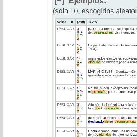
[−]
Ejemplos:
(solo 10, escogidos aleato
Verbo
(ess)
Texto
DESLIGAR
S
-
parte, esa filosofía, si es que l
0
D
-
de,
de
presiones
, de influencias
1
O
-
2
DESLIGAR
S
-
En particular, los transformacion
1
O
-
1981).
2
DESLIGAR
S
-
que a estos efectos es equivalent
1
O
-
vínculos
de origen y pasa a remit
2
DESLIGAR
S
-
MARI ANGELES.- Quedate. (Co
0
D
-
que está aparte, incómodo, y se d
1
O
-
2
DESLIGAR
S
-
No, no, nunca, excepto las vac
0
D
-
mi
profesión
, pero sí, me sirve p
1
O
-
2
DESLIGAR
S
-
Además, la lingüística también es
1
O
-
tanto
de
los
cerebros
como de la
2
DESLIGAR
S
-
centra su atención en el habla, 
1
O
-
desligado
de
las
circunstancias
2
DESLIGAR
S
-
Hasta la fecha, cada uno de esto
1
O
-
demás
ciencias
de la comunicaci