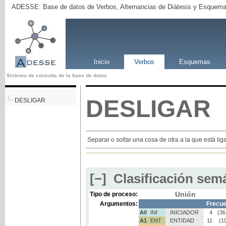
ADESSE: Base de datos de Verbos, Alternancias de Diátesis y Esquema
Inicio
Verbos
Esquemas
Sistema de consulta de la base de datos
DESLIGAR
DESLIGAR
Separar o soltar una cosa de otra a la que está lig
[−]
Clasificación semá
Unión
Tipo de proceso:
Argumentos:
Frecue
A0
INI
INICIADOR
4
(36
A1
ENT
ENTIDAD
11
(1