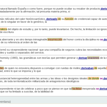
 natural llamado España o como fuere, porque no puede ocultar su resabor de producto
deri
adadamente por la afirmación; tal presunta materia prima, si
s ridículos del valor históricoartístico,
derivado
de
su
función
de credencial capaz de autor
de lo singular en favor de lo genérico, la
raleza
del objeto de estudio y, por lo tanto, puede levantarse. De hecho, la limitación se ig
de escritura
a aberrante y en otro tiempo inimaginable
insurrección
del honor contra la disciplina no
se
de
 de su referencia al orden de las
nformó su vicepresidente nacional- que una compañía de seguros cubra las necesidades ec
eo y sueldo o separados del servicio.
homsky (1965), las gramáticas son teorías que permiten generar o
derivar
oraciones
de la 
as.
ades
de quien no estuviera dispuesto a comulgar con ruedas de molino
derivaban
de
aquella
d, entre lo que se imponía y lo que
ustancial heterogeneidad entre las armas y las ideas o los designios ideales
de
donde
se
der
s, de toda territorialización militarizada de antagonismos ideológicos
orprendente ni tan de celebrar a poco que se piense en que tal
facilidad
inesperada
se
deriv
ue se ha limitado a suscitar, de la labilidad de
 ventana)