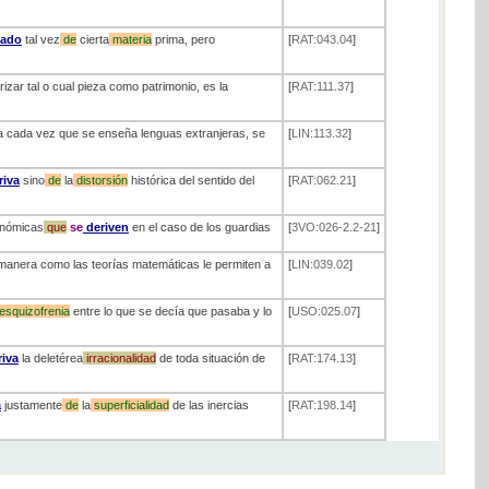
vado
tal vez
de
cierta
materia
prima, pero
[
RAT:043.04
]
izar tal o cual pieza como patrimonio, es la
[
RAT:111.37
]
nora cada vez que se enseña lenguas extranjeras, se
[
LIN:113.32
]
riva
sino
de
la
distorsión
histórica del sentido del
[
RAT:062.21
]
onómicas
que
se
deriven
en el caso de los guardias
[
3VO:026-2.2-21
]
manera como las teorías matemáticas le permiten a
[
LIN:039.02
]
esquizofrenia
entre lo que se decía que pasaba y lo
[
USO:025.07
]
iva
la deletérea
irracionalidad
de toda situación de
[
RAT:174.13
]
a
justamente
de
la
superficialidad
de las inercias
[
RAT:198.14
]