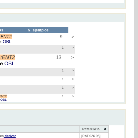
as
N_ejemplos
:ENT2
9
>
e
OBL
1
>
2
:ENT2
13
>
de
OBL
1
>
1
>
1
>
ENT2
1
>
e
OBL
Referencia
en
derivar
.
[
RAT:026.08
]