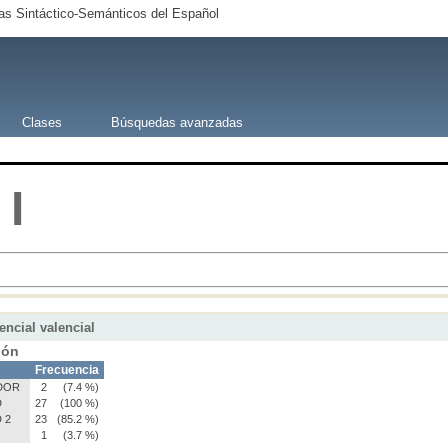
s Sintáctico-Semánticos del Español
Clases
Búsquedas avanzadas
I
encial valencial
ión
Frecuencia
DOR
2
(7.4 %)
D
27
(100 %)
 2
23
(85.2 %)
1
(3.7 %)