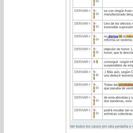
1
O
-
2
DERIVAR
-I
S
-
se con ningún fruto
1
O
-
manufacturado despi
2
DERIVAR
-I
S
-
Uno de los efectos má
1
O
-
insensible supresión 
2
DERIVAR
-I
S
-
no
deriva
de
la
natu
1
O
-
reforma un sistema 
2
DERIVAR
-I
S
-
objeción de honor. L
1
O
-
honor, que lo desvía
2
DERIVAR
-I
S
-
1
conseguir -según i
suspendidos de empl
DERIVAR
-I
S
-
.) Más aún, según C
0
D
-
uno deducir teorem
1
DERIVAR
-I
S
-
Todas las
perplejid
1
O
-
que pasaba de verda
2
DERIVAR
-I
S
-
de esta absoluta y s
1
O
-
dos banderas, esto e
2
DERIVAR
-I
S
-
podrá resultar tan s
1
O
-
anímicas colectivas q
2
Ver todos los casos (en otra pestaña o