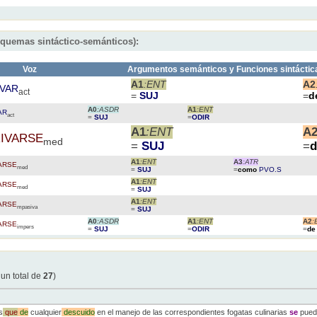
squemas sintáctico-semánticos):
Voz
Argumentos semánticos y Funciones sintáctic
A1
:ENT
A2
IVAR
act
=
SUJ
=
d
A0
:ASDR
A1
:ENT
AR
act
=
SUJ
=
ODIR
A1
:ENT
A
IVARSE
med
=
SUJ
=
A1
:ENT
A3
:ATR
ARSE
med
=
SUJ
=
como
PVO.S
A1
:ENT
ARSE
med
=
SUJ
A1
:ENT
ARSE
mpasiva
=
SUJ
A0
:ASDR
A1
:ENT
A2
:
ARSE
impers
=
SUJ
=
ODIR
=
d
 un total de
27
)
s
que
de
cualquier
descuido
en el manejo de las correspondientes fogatas culinarias
se
pued