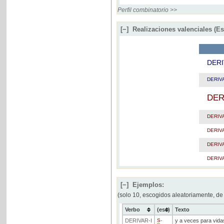
Perfil combinatorio >>
[−]
Realizaciones valenciales (E
DER
DERIV
DER
DERIV
DERIV
DERIV
DERIV
[−]
Ejemplos:
(solo 10, escogidos aleatoriamente, de
Verbo
(ess)
Texto
DERIVAR
-I
S
-
y a veces para vida