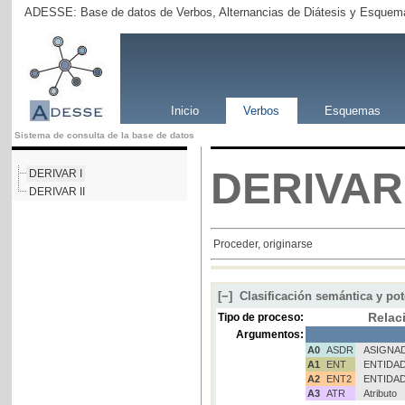
ADESSE: Base de datos de Verbos, Alternancias de Diátesis y Esquema
Inicio
Verbos
Esquemas
Sistema de consulta de la base de datos
DERIVAR
DERIVAR I
DERIVAR II
Proceder, originarse
[−]
Clasificación semántica y pot
Relac
Tipo de proceso:
Argumentos:
A0
ASDR
ASIGNA
A1
ENT
ENTIDA
A2
ENT2
ENTIDAD
A3
ATR
Atributo