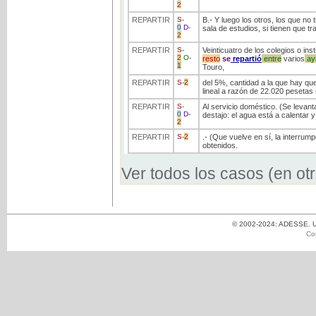
2
REPARTIR
S
-
B.- Y luego los otros, los que no
0
D
-
sala de estudios, si tienen que tra
2
REPARTIR
S
-
Veinticuatro de los colegios o ins
2
O
-
resto
se
repartió
entre
varios
ay
1
Touro,
REPARTIR
S
-
2
del 5%, cantidad a la que hay que
lineal a razón de 22.020 pesetas 
REPARTIR
S
-
Al servicio doméstico. (Se levant
0
D
-
destajo: el agua está a calentar y
2
REPARTIR
S
-
2
.- (Que vuelve en sí, la interrum
obtenidos.
Ver todos los casos (en ot
© 2002-2024: ADESSE. Un
Co