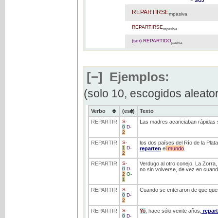
=
SUJ
REPARTIRSE
mpasiva
REPARTIRSE
mpasiva
(ser) REPARTIDO
pasiva
[−]
Ejemplos:
(solo 10, escogidos aleato
Verbo
(ess)
Texto
REPARTIR
S
-
Las madres acariciaban rápidas s
0
D
-
2
REPARTIR
S
-
los dos países del Río de la Plat
1
D
-
reparten
el
mundo
.
2
REPARTIR
S
-
Verdugo al otro conejo. La Zorra,
0
D
-
no sin volverse, de vez en cuando
2
O
-
1
REPARTIR
S
-
Cuando se enteraron de que que
0
D
-
2
REPARTIR
S
-
Yo
, hace sólo veinte años,
repart
0
D
-