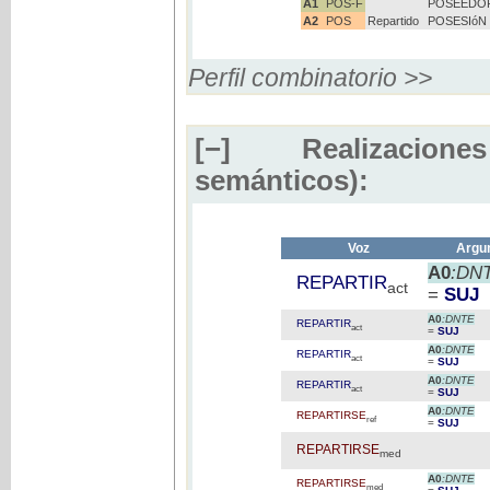
A1
POS-F
POSEEDOR
A2
POS
Repartido
POSESIóN
Perfil combinatorio >>
[−]
Realizaciones
semánticos):
Voz
Argum
A0
:DN
REPARTIR
act
=
SUJ
A0
:DNTE
REPARTIR
act
=
SUJ
A0
:DNTE
REPARTIR
act
=
SUJ
A0
:DNTE
REPARTIR
act
=
SUJ
A0
:DNTE
REPARTIRSE
ref
=
SUJ
REPARTIRSE
med
A0
:DNTE
REPARTIRSE
med