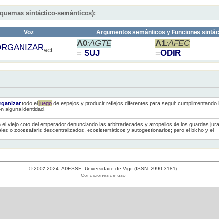
squemas sintáctico-semánticos):
Voz
Argumentos semánticos y Funciones sintác
A0
:AGTE
A1
:AFEC
ORGANIZAR
act
=
SUJ
=
ODIR
rganizar
todo el
juego
de espejos y producir reflejos diferentes para seguir cumplimentando l
n alguna identidad.
n el viejo coto del emperador denunciando las arbitrariedades y atropellos de los guardas jur
les o zoossafaris descentralizados, ecosistemáticos y autogestionarios; pero el bicho y el
© 2002-2024: ADESSE. Universidade de Vigo (ISSN: 2990-3181)
Condiciones de uso