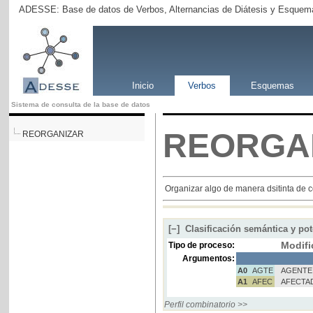
ADESSE: Base de datos de Verbos, Alternancias de Diátesis y Esquema
Inicio
Verbos
Esquemas
Sistema de consulta de la base de datos
REORGA
REORGANIZAR
Organizar algo de manera dsitinta de 
[−]
Clasificación semántica y pot
Modifi
Tipo de proceso:
Argumentos:
A0
AGTE
AGENTE
A1
AFEC
AFECTA
Perfil combinatorio >>