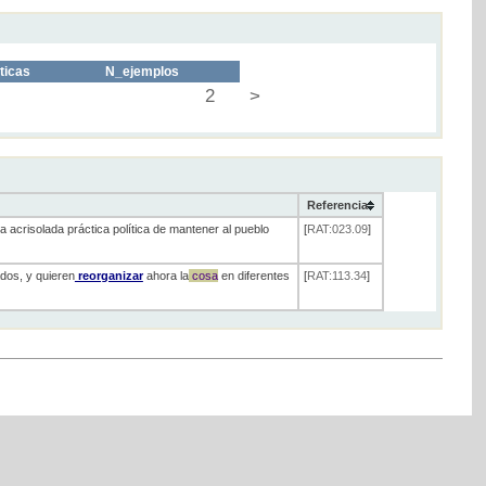
ticas
N_ejemplos
2
>
Referencia
a acrisolada práctica política de mantener al pueblo
[
RAT:023.09
]
ados, y quieren
reorganizar
ahora la
cosa
en diferentes
[
RAT:113.34
]