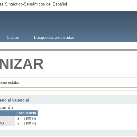
s Sintáctico-Semánticos del Español
Clases
Búsquedas avanzadas
NIZAR
como estaba
encial valencial
cación
Frecuencia
2
(100 %)
DO
2
(100 %)