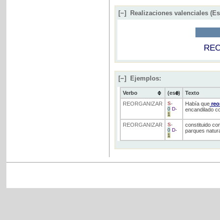
[−]
Realizaciones valenciales (E
RE
[−]
Ejemplos:
Verbo
(ess)
Texto
REORGANIZAR
S
-
Había que
reo
0
D
-
encandilado co
1
REORGANIZAR
S
-
constituido co
0
D
-
parques natura
1