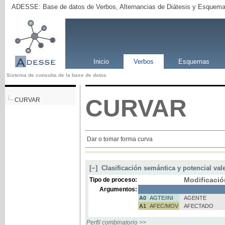
ADESSE: Base de datos de Verbos, Alternancias de Diátesis y Esquema
Inicio
Verbos
Esquemas
Sistema de consulta de la base de datos
CURVAR
CURVAR
Dar o tomar forma curva
[−]
Clasificación semántica y potencial val
Modificació
Tipo de proceso:
Argumentos:
A0
AGTE/INI
AGENTE
A1
AFEC/MOV
AFECTADO
Perfil combinatorio >>