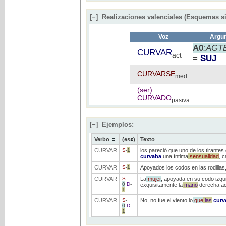
[−]
Realizaciones valenciales (Esquemas si
Voz
Argum
A0
:AGTE
CURVAR
act
=
SUJ
CURVARSE
med
(ser)
CURVADO
pasiva
[−]
Ejemplos:
Verbo
(ess)
Texto
CURVAR
S
-
1
los pareció que uno de los tirante
curvaba
una íntima
sensualidad
, c
CURVAR
S
-
1
Apoyados los codos en las rodillas
CURVAR
S
-
La
mujer
, apoyada en su codo izqu
0
D
-
exquisitamente la
mano
derecha ac
1
CURVAR
S
-
No, no fue el viento lo
que
las
curv
0
D
-
1