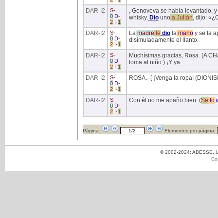
DAR
-I2
S
-
, Genoveva se había levantado, y
0
D
-
whisky.
Dio
uno
a
Julián
, dijo: «
2
I
-
1
DAR
-I2
S
-
La
madre
le
dio
la
mano
y se la a
0
D
-
disimuladamente el llanto.
2
I
-
1
DAR
-I2
S
-
Muchísimas gracias, Rosa. (A CHA
0
D
-
toma al niño.) ¡Y ya
2
I
-
1
DAR
-I2
S
-
ROSA.- [ ¡Venga la ropa! (DIONIS
0
D
-
2
I
-
1
DAR
-I2
S
-
Con él no me apaño bien. (
Se
lo
0
D
-
2
I
-
1
Página:
Elementos por página:
© 2002-2024: ADESSE. Un
Co