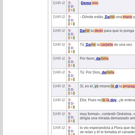
DAR
-I2
S
-
-
Deme
eso
.
0
D
-
2
I
-
1
DAR
-I2
S
-
--Dónde estás.
Da
me
una
mano
y
0
D
-
2
I
-
1
DAR
-I2
S
-
Da
me
tu
dedo
para que lo ponga 
0
D
-
2
I
-
1
DAR
-I2
S
-
Tú:
Da
me
la
carpeta
de una vez.
0
D
-
2
I
-
1
DAR
-I2
S
-
Por favor,
da
me
la
.
0
D
-
2
I
-
1
DAR
-I2
S
-
Tú: Por Dios,
da
me
la
.
0
D
-
2
I
-
1
DAR
-I2
S
-
Sí, es él,
yo
mismo
le
di
la
propag
0
D
-
2
I
-
1
DAR
-I2
S
-
Ella: Pues no
te
la
doy
, ¿te enter
0
D
-
2
I
-
1
DAR
-I2
S
-
muy formal», contestó Onésima. «
0
D
-
dirigía una mirada demasiado am
2
I
-
1
DAR
-I2
S
-
lo vio esperandola a Flora que ib
0
D
-
se reían y él le tomaba el canasto
2
I
-
1