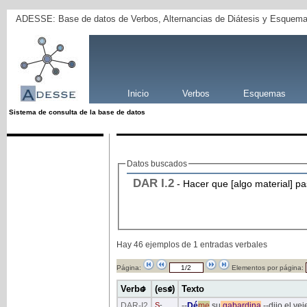
ADESSE: Base de datos de Verbos, Alternancias de Diátesis y Esquema
Inicio
Verbos
Esquemas
Sistema de consulta de la base de datos
Datos buscados
DAR
I
.2
- Hacer que [algo material] pa
Hay 46 ejemplos de 1 entradas verbales
Página:
Elementos por página:
Verbo
(ess)
Texto
DAR
-I2
S
-
--
Dé
me
su
gabardina
--dijo el vej