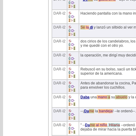
0
D
-
2
I
-
1
DAR
-I2
S
-
Haciendo pantalla con la mano int
0
D
-
2
I
-
1
DAR
-I2
S
-
Se
la
di
y lanzó un silbido al ver m
0
D
-
2
I
-
1
DAR
-I2
S
-
dos cirios de los candelabros, los
0
D
-
y me quedé con el otro yo.
2
I
-
1
DAR
-I2
S
-
la operación, me dirigí muy decid
0
D
-
2
I
-
1
DAR
-I2
S
-
Rebuscó en su bolso, sacó un tic
0
D
-
superior de la americana.
2
I
-
1
DAR
-I2
S
-
Antes de abandonar la cocina, Pab
0
D
-
para envolver los cuchillos.
2
I
-
1
DAR
-I2
S
-
Daba
una
mano
a
su
abuelo
y la 
0
D
-
2
I
-
1
DAR
-I2
S
-
--¡
Da
me
la
bandeja
! --le ordenó--.
0
D
-
2
I
-
1
DAR
-I2
S
-
" --
Da
me
al
niño
,
Hilaria
--ordenó 
0
D
-
dejaba de mirar hacia la puerta b
2
I
-
1