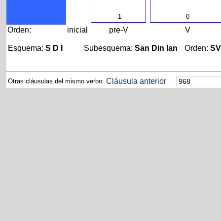
-1
0
Orden:
inicial
pre-V
V
Esquema:
S D I
Subesquema:
San Din Ian
Orden:
S
Cláusula anterior
Otras cláusulas del mismo verbo: