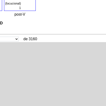
(locucional)
1
post-V
VD
de 3160