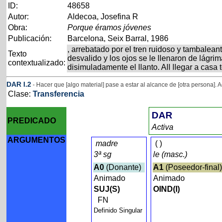
ID:
48658
Autor:
Aldecoa, Josefina R
Obra:
Porque éramos jóvenes
Publicación:
Barcelona, Seix Barral, 1986
, arrebatado por el tren ruidoso y tambalean
Texto
desvalido y los ojos se le llenaron de lágrim
contextualizado:
disimuladamente el llanto. All llegar a casa
DAR
I
.2
- Hacer que [algo material] pase a estar al alcance de [otra persona]. 
Clase:
Transferencia
DAR
PREDICADO
Activa
ARGUMENTOS
madre
(
)
3ª sg
le (masc.)
A0
(Donante)
A1
(Poseedor-final
Animado
Animado
SUJ(S)
OIND(I)
FN
Definido Singular