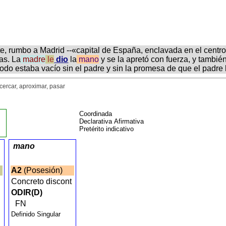
te, rumbo a Madrid --«capital de España, enclavada en el centro 
as. La
madre
le
dio
la
mano
y se la apretó con fuerza, y también
 todo estaba vacío sin el padre y sin la promesa de que el padre
Acercar, aproximar, pasar
Coordinada
Declarativa Afirmativa
Pretérito indicativo
mano
)
A2
(Posesión)
Concreto discont
ODIR(D)
FN
Definido Singular