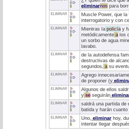
¿Y quién te dice que 
0
D
-
eliminar
nos
para borr
1
ELIMINAR
S
-
Muscle Power, que la t
0
D
-
interrogatorio y con c
1
ELIMINAR
S
-
Mientras la
policía
y f
0
D
-
metódicamente
a
los 
1
un sorbo de agua mine
lavabo.
ELIMINAR
S
-
de la autodefensa fami
0
D
-
destructivas de alcan
1
segundos,
a
su eventu
ELIMINAR
S
-
Agrego innecesariamen
0
D
-
de proponer (y
elimin
1
ELIMINAR
S
-
Algunos de ellos sald
0
D
-
y
se
seguirán
elimina
1
ELIMINAR
S
-
saldrá una partida de
0
D
-
batida y harán cuanto
1
ELIMINAR
S
-
Uno,
eliminar
hoy, du
0
D
-
intentar llegar despué
1