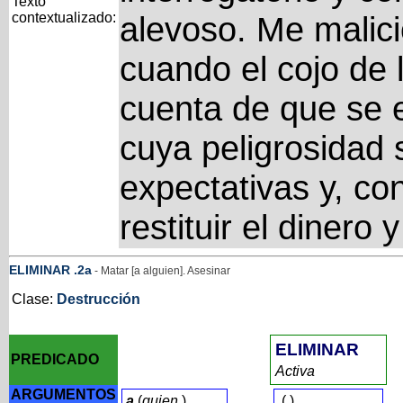
Texto
contextualizado:
alevoso. Me malic
cuando el cojo de l
cuenta de que se 
cuya peligrosidad
expectativas y, con
restituir el dinero
ELIMINAR
.2a
- Matar [a alguien]. Asesinar
Clase:
Destrucción
ELIMINAR
PREDICADO
Activa
ARGUMENTOS
a
(
quien
)
(
)