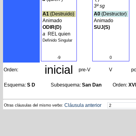
3ª sg
A1
(Destruido)
A0
(Destructor)
Animado
Animado
ODIR(D)
SUJ(S)
a
REL quien
Definido Singular
-9
0
inicial
Orden:
pre-V
V
po
Esquema:
S D
Subesquema:
San Dan
Orden:
XV
Cláusula anterior
Otras cláusulas del mismo verbo: