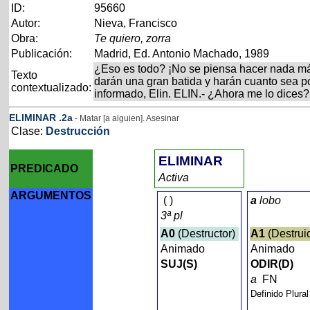
ID:
95660
Autor:
Nieva, Francisco
Obra:
Te quiero, zorra
Publicación:
Madrid, Ed. Antonio Machado, 1989
¿Eso es todo? ¡No se piensa hacer nada m
Texto
darán una gran batida y harán cuanto sea p
contextualizado:
informado, Elin. ELIN.- ¿Ahora me lo dices
ELIMINAR
.2a
- Matar [a alguien]. Asesinar
Clase:
Destrucción
ELIMINAR
PREDICADO
Activa
ARGUMENTOS
(
)
a
lobo
3ª pl
A0
(Destructor)
A1
(Destrui
Animado
Animado
SUJ(S)
ODIR(D)
a
FN
Definido Plura