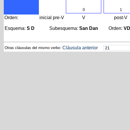
0
1
Orden:
inicial
pre-V
V
post-V
Esquema:
S D
Subesquema:
San Dan
Orden:
V
Cláusula anterior
Otras cláusulas del mismo verbo: