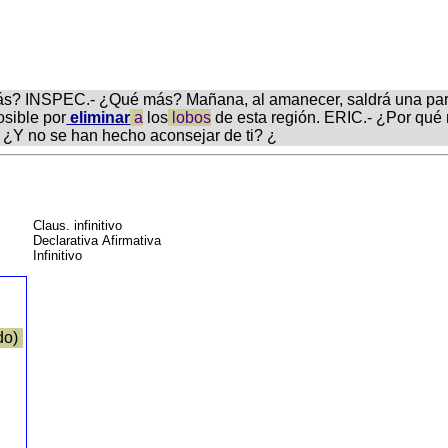
ás? INSPEC.- ¿Qué más? Mañana, al amanecer, saldrá una part
osible por
eliminar
a
los
lobos
de esta región. ERIC.- ¿Por qué 
? ¿Y no se han hecho aconsejar de ti? ¿
Claus. infinitivo
Declarativa Afirmativa
Infinitivo
do)
l