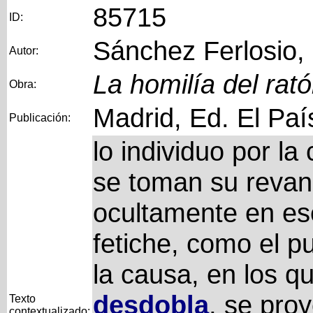
85715
ID:
Sánchez Ferlosio,
Autor:
La homilía del rat
Obra:
Madrid, Ed. El Paí
Publicación:
lo individuo por la 
se toman su reva
ocultamente en ese
fetiche, como el pue
la causa, en los qu
desdobla
, se pro
Texto
contextualizado: