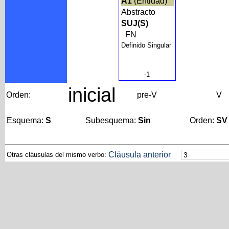
A1
(Entidad)
Abstracto
SUJ(S)
FN
Definido Singular
-1
inicial
Orden:
pre-V
V
Esquema:
S
Subesquema:
Sin
Orden:
SV
Cláusula anterior
Otras cláusulas del mismo verbo: