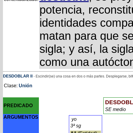
potencia, reconsti
identidades compar
matan para que se
sigla; y así, la sig
como una autócto
DESDOBLAR
II
- Escindir(se) una cosa en dos o más partes. Desplegarse, bif
Clase:
Unión
DESDOB
PREDICADO
SE medio
ARGUMENTOS
yo
3ª sg