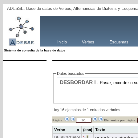
ADESSE: Base de datos de Verbos, Alternancias de Diátesis y Esquema
Inicio
Verbos
Esquemas
Sistema de consulta de la base de datos
Datos buscados
DESBORDAR
I
- Pasar, exceder o su
Hay 16 ejemplos de 1 entradas verbales
Página:
Elementos por página:
Verbo
(ess)
Texto
DESBORDAR
-I
S
-
1
grande de vientos 