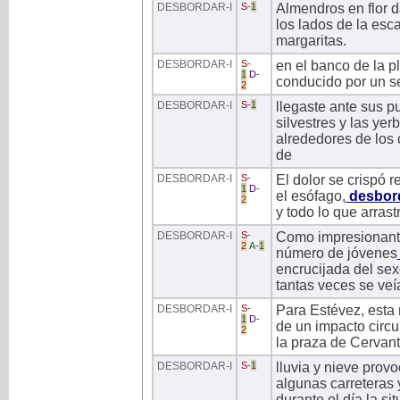
DESBORDAR
-I
S
-
1
Almendros en flor 
los lados de la esc
margaritas.
DESBORDAR
-I
S
-
en el banco de la p
1
D
-
conducido por un s
2
DESBORDAR
-I
S
-
1
llegaste ante sus p
silvestres y las yer
alrededores de los 
de
DESBORDAR
-I
S
-
El dolor se crispó 
1
D
-
el esófago,
desbor
2
y todo lo que arrast
DESBORDAR
-I
S
-
Como impresionante 
2
A
-
1
número de jóvenes
encrucijada del sex
tantas veces se veí
DESBORDAR
-I
S
-
Para Estévez, esta 
1
D
-
de un impacto circu
2
la praza de Cervan
DESBORDAR
-I
S
-
1
lluvia y nieve prov
algunas carreteras 
durante el día la si