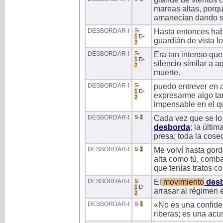
mareas altas, porqu
amanecían dando sa
DESBORDAR
-I
S
-
Hasta entonces ha
1
D
-
guardián de vista lo
2
DESBORDAR
-I
S
-
Era tan intenso que
1
D
-
silencio similar a a
2
muerte.
DESBORDAR
-I
S
-
puedo entrever en a
1
D
-
expresarme algo ta
2
impensable en el q
DESBORDAR
-I
S
-
1
Cada vez que se lo
desborda
; la últi
presa; toda la cose
DESBORDAR
-I
S
-
1
Me volví hasta gor
alta como tú, combat
que tenías tratos co
DESBORDAR
-I
S
-
El
movimiento
des
1
D
-
arrasar al régimen 
2
DESBORDAR
-I
S
-
1
«No es una confiden
riberas; es una acu