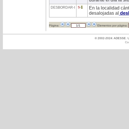
DESBORDAR
-I
S
-
1
En la localidad cán
desalojadas al
des
Página:
Elementos por página:
© 2002-2024: ADESSE. Un
Co