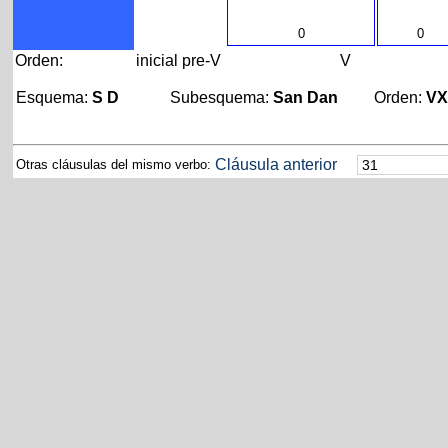
0
0
Orden:
inicial
pre-V
V
Esquema:
S D
Subesquema:
San Dan
Orden:
V
Cláusula anterior
Otras cláusulas del mismo verbo: