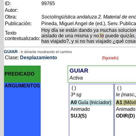
ID:
99765
Autor:
Obra:
Sociolingüística andaluza 2. Material de enc
Publicación:
Pineda, Miguel Angel de (ed.), Serv. Publica
Hoy día se están dando ya muchas solucione
Texto
aislado de una misma y no
le
puede quizás
contextualizado:
has viajado?, y si no has viajado ¿qué cosa
GUIAR
- Ir delante mostrando el camino
Clase:
Desplazamiento
(figurado)
GUIAR
PREDICADO
Activa
ARGUMENTOS
(
)
(
)
3ª sg
le (masc
A0
Guía (Iniciador)
A1
(Móvi
Animado
Animad
SUJ(S)
ODIR(D)