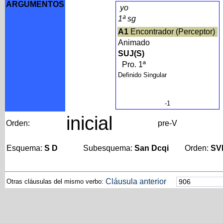
ARGUMENTOS
yo
1ª sg
A1
Encontrador (Perceptor)
Animado
SUJ(S)
Pro. 1ª
Definido Singular
-1
inicial
Orden:
pre-V
Esquema:
S D
Subesquema:
San Dcqi
Orden:
SV
Cláusula anterior
Otras cláusulas del mismo verbo: