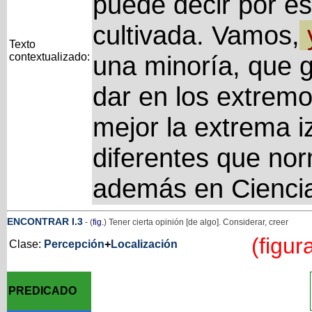
puede decir por e
cultivada. Vamos,
Texto
contextualizado:
una minoría, que 
dar en los extremo
mejor la extrema i
diferentes que no
además en Ciencias
ENCONTRAR
I
.3
- (
fig.
) Tener cierta opinión [de algo]. Considerar, creer
(figur
Clase:
Percepción
+
Localización
PREDICADO