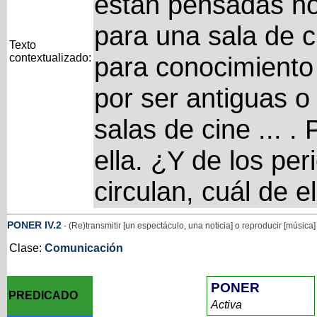
están pensadas no 
para una sala de c
Texto
contextualizado:
para conocimiento
por ser antiguas o
salas de cine ... 
ella. ¿Y de los per
circulan, cuál de e
PONER
IV
.2
- (Re)transmitir [un espectáculo, una noticia] o reproducir [música
Clase:
Comunicación
PONER
PREDICADO
Activa