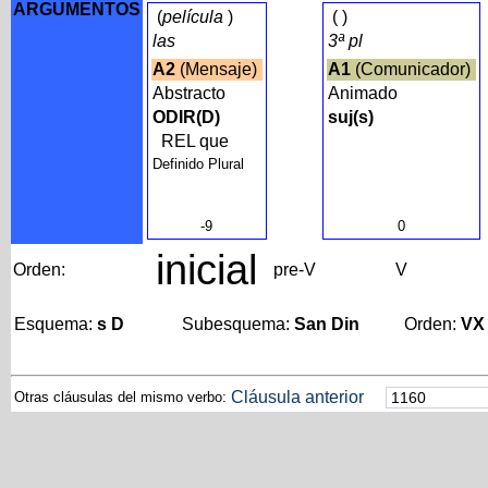
ARGUMENTOS
(
película
)
(
)
las
3ª pl
A2
(Mensaje)
A1
(Comunicador)
Abstracto
Animado
ODIR(D)
suj(s)
REL que
Definido Plural
-9
0
inicial
Orden:
pre-V
V
Esquema:
s D
Subesquema:
San Din
Orden:
VX
Cláusula anterior
Otras cláusulas del mismo verbo: