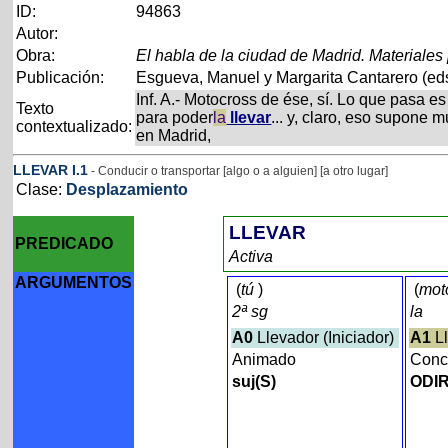
ID:
94863
Autor:
Obra:
El habla de la ciudad de Madrid. Materiales
Publicación:
Esgueva, Manuel y Margarita Cantarero (eds
Inf. A.- Motocross de ése, sí. Lo que pasa e
Texto
para poder
la
llevar
... y, claro, eso supone 
contextualizado:
en Madrid,
LLEVAR
I
.1
- Conducir o transportar [algo o a alguien] [a otro lugar]
Clase:
Desplazamiento
LLEVAR
PREDICADO
Activa
ARGUMENTOS
(
tú
)
(
mot
2ª sg
la
A0
Llevador (Iniciador)
A1
Ll
Animado
Conc
suj(S)
ODIR