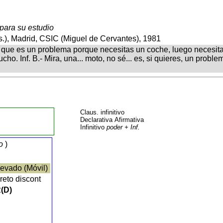
 para su estudio
.), Madrid, CSIC (Miguel de Cervantes), 1981
s que es un problema porque necesitas un coche, luego necesitas u
mucho. Inf. B.- Mira, una... moto, no sé... es, si quieres, un pro
Claus. infinitivo
Declarativa Afirmativa
Infinitivo
poder + Inf.
o
)
evado (Móvil)
reto discont
(D)