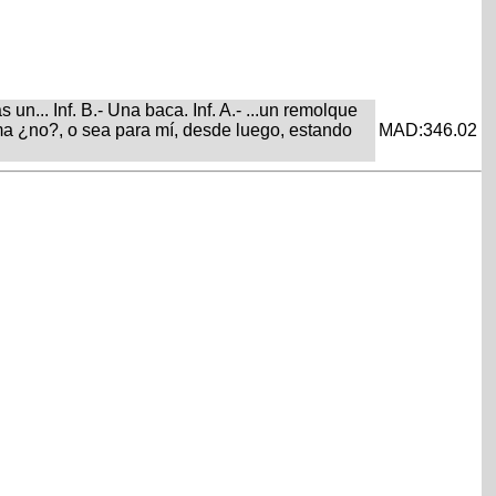
n... Inf. B.- Una baca. Inf. A.- ...un remolque
blema ¿no?, o sea para mí, desde luego, estando
MAD:346.02