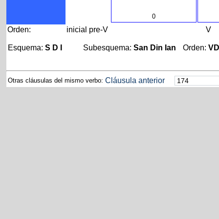
0
Orden:
inicial
pre-V
V
Esquema:
S D I
Subesquema:
San Din Ian
Orden:
V
Cláusula anterior
Otras cláusulas del mismo verbo: