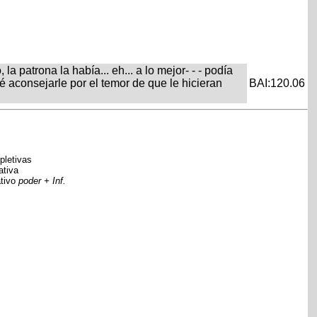
la patrona la había... eh... a lo mejor- - - podía
é aconsejarle por el temor de que le hicieran
BAI:120.06
mpletivas
mativa
ativo
poder + Inf.