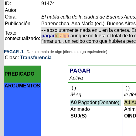
ID:
91474
Autor:
Obra:
El habla culta de la ciudad de Buenos Aires.
Publicación:
Barrenechea, Ana María (ed.), Buenos Aires, 
- - absolutamente nada en... en la cartera. En
Texto
pagar
le
algo
aunque no fuera el total de lo 
contextualizado:
firmar un... un recibo como que hubiera perc
PAGAR
.1
- Dar a cambio de algo [dinero o algo equivalente].
Clase:
Transferencia
PAGAR
PREDICADO
Activa
ARGUMENTOS
(
)
(
)
3ª sg
le (f
A0
Pagador (Donante)
A1
Ac
Animado
Ani
SUJ(S)
OIND