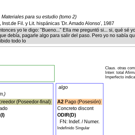
 Materiales para su estudio (tomo 2)
Inst.de Fil. y Lit. hispánicas 'Dr. Amado Alonso', 1987
tonces yo le digo: "Bueno..." Ella me preguntó si... si, qué sé yo, 
que debía, pagarle algo para salir del paso. Pero yo no sabía qu
ibido todo lo
Claus. otras co
Interr. total Afir
Imperfecto indic
algo
em.)
reedor (Poseedor-final)
A2
Pago (Posesión)
mado
Concreto discont
(I)
ODIR(D)
FN: Indef. / Numer.
Indefinido Singular