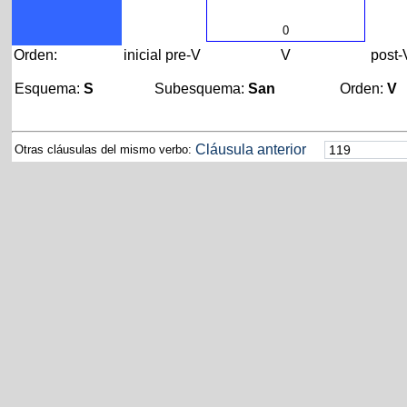
0
Orden:
inicial
pre-V
V
post-
Esquema:
S
Subesquema:
San
Orden:
V
Cláusula anterior
Otras cláusulas del mismo verbo: