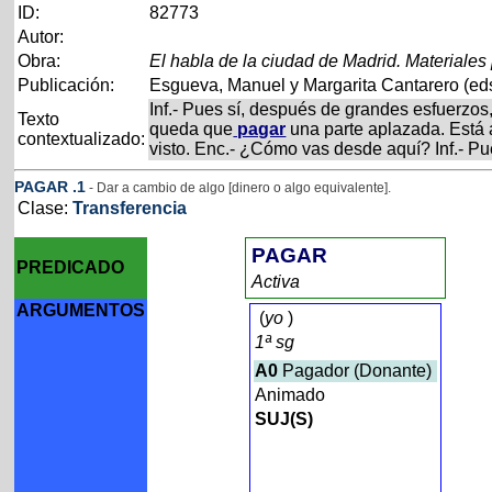
ID:
82773
Autor:
Obra:
El habla de la ciudad de Madrid. Materiales
Publicación:
Esgueva, Manuel y Margarita Cantarero (eds
Inf.- Pues sí, después de grandes esfuerzos
Texto
queda que
pagar
una parte aplazada. Está 
contextualizado:
visto. Enc.- ¿Cómo vas desde aquí? Inf.- Pu
PAGAR
.1
- Dar a cambio de algo [dinero o algo equivalente].
Clase:
Transferencia
PAGAR
PREDICADO
Activa
ARGUMENTOS
(
yo
)
1ª sg
A0
Pagador (Donante)
Animado
SUJ(S)