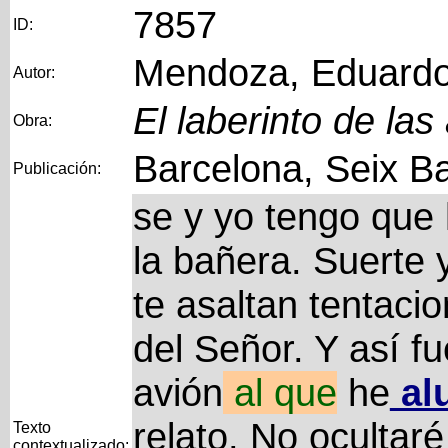
7857
ID:
Mendoza, Eduard
Autor:
El laberinto de las
Obra:
Barcelona, Seix Ba
Publicación:
se y yo tengo que
la bañera. Suerte y
te asaltan tentaci
del Señor. Y así f
avión
al
que
he
al
relato. No ocultaré
Texto
contextualizado: