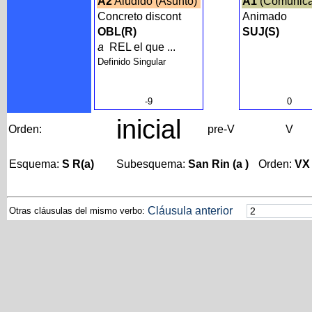
A2
Aludido (Asunto)
A1
(Comunica
Concreto discont
Animado
OBL(R)
SUJ(S)
a
REL el que ...
Definido Singular
-9
0
inicial
Orden:
pre-V
V
Esquema:
S R(a)
Subesquema:
San Rin (a )
Orden:
VX
Cláusula anterior
Otras cláusulas del mismo verbo: