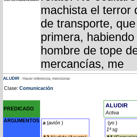
machista el terro
de transporte, que 
primera, habiendo
hombre de tope de
mercancías, me
ALUDIR
- Hacer referencia, mencionar
Clase:
Comunicación
ALUDIR
PREDICADO
Activa
ARGUMENTOS
a
(
avión
)
(
yo
)
1ª sg