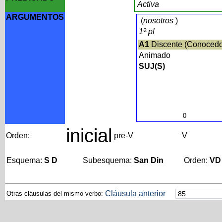
Activa
ARGUMENTOS
(
nosotros
)
1ª pl
A1
Discente (Conoced
Animado
SUJ(S)
0
inicial
Orden:
pre-V
V
Esquema:
S D
Subesquema:
San Din
Orden:
VD
Cláusula anterior
Otras cláusulas del mismo verbo: