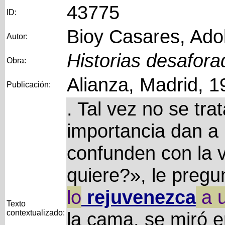
43775
ID:
Bioy Casares, Ado
Autor:
Historias desafora
Obra:
Alianza, Madrid, 1
Publicación:
. Tal vez no se tr
importancia dan a 
confunden con la v
quiere?», le preg
lo
rejuvenezca
a
u
Texto
contextualizado:
la cama, se miró e