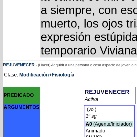
a siempre, con es
muerto, los ojos tri
expresión estúpid
temporario Viviana
REJUVENECER
- (Hacer) Adquirir a una persona o cosa aspecto de joven o 
Clase:
Modificación
+
Fisiología
REJUVENECER
PREDICADO
Activa
ARGUMENTOS
(
yo
)
1ª sg
A0
(Agente/Iniciador)
Animado