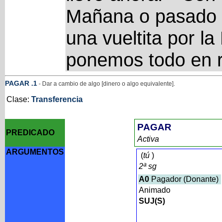
Mañana o pasado 
una vueltita por la
ponemos todo en r
PAGAR
.1
- Dar a cambio de algo [dinero o algo equivalente].
Clase:
Transferencia
PAGAR
PREDICADO
Activa
ARGUMENTOS
(
tú
)
2ª sg
A0
Pagador (Donante)
Animado
SUJ(S)