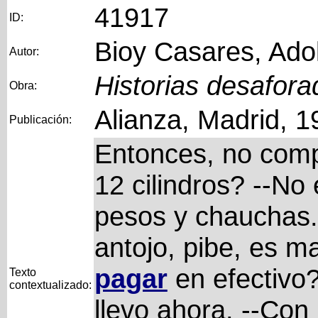
41917
ID:
Bioy Casares, Ado
Autor:
Historias desafora
Obra:
Alianza, Madrid, 1
Publicación:
Entonces, no compr
12 cilindros? --No
pesos y chauchas. 
antojo, pibe, es m
pagar
en efectivo?
Texto
contextualizado:
llevo ahora. --Con