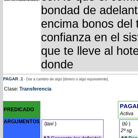
bondad de adelanta
encima bonos del t
confianza en el sis
que te lleve al hote
donde
PAGAR
.1
- Dar a cambio de algo [dinero o algo equivalente].
Clase:
Transferencia
PAGA
PREDICADO
Activa
ARGUMENTOS
(
taxi
)
(
tú
)
2ª sg