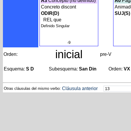
A3
Concepto (no definido)
A0
Paga
Concreto discont
Anima
ODIR(D)
SUJ(S)
REL que
Definido Singular
-9
inicial
Orden:
pre-V
Esquema:
S D
Subesquema:
San Din
Orden:
VX
Cláusula anterior
Otras cláusulas del mismo verbo: