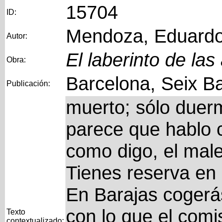
15704
ID:
Mendoza, Eduard
Autor:
El laberinto de las
Obra:
Barcelona, Seix Ba
Publicación:
muerto; sólo duer
parece que hablo 
como digo, el malet
Tienes reserva en
En Barajas cogerá
con lo que el comis
Texto
contextualizado: