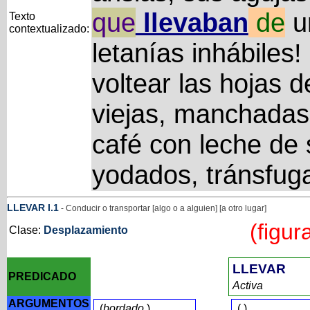
que
llevaban
de
u
Texto
contextualizado:
letanías inhábiles
voltear las hojas 
viejas, manchadas
café con leche de 
yodados, tránsfug
LLEVAR
I
.1
- Conducir o transportar [algo o a alguien] [a otro lugar]
(figur
Clase:
Desplazamiento
LLEVAR
PREDICADO
Activa
ARGUMENTOS
(
bordado
)
(
)