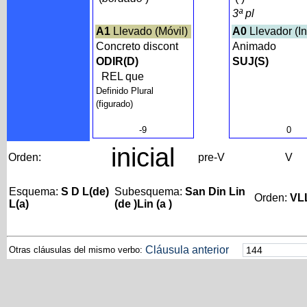
3ª pl
A1
Llevado (Móvil)
A0
Llevador (In
Concreto discont
Animado
ODIR(D)
SUJ(S)
REL que
Definido Plural
(figurado)
-9
0
inicial
Orden:
pre-V
V
Esquema:
S D L(de)
Subesquema:
San Din Lin
Orden:
VL
L(a)
(de )Lin (a )
Cláusula anterior
Otras cláusulas del mismo verbo: