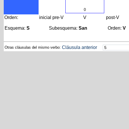
0
Orden:
inicial
pre-V
V
post-V
Esquema:
S
Subesquema:
San
Orden:
V
Cláusula anterior
Otras cláusulas del mismo verbo: