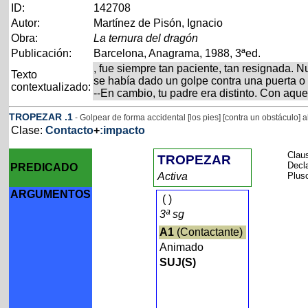
ID:
142708
Autor:
Martínez de Pisón, Ignacio
Obra:
La ternura del dragón
Publicación:
Barcelona, Anagrama, 1988, 3ªed.
, fue siempre tan paciente, tan resignada. 
Texto
se había dado un golpe contra una puerta o
contextualizado:
--En cambio, tu padre era distinto. Con aque
TROPEZAR
.1
- Golpear de forma accidental [los pies] [contra un obstáculo]
Clase:
Contacto
+
:impacto
Clau
TROPEZAR
Decl
PREDICADO
Activa
Plus
ARGUMENTOS
(
)
3ª sg
A1
(Contactante)
Animado
SUJ(S)