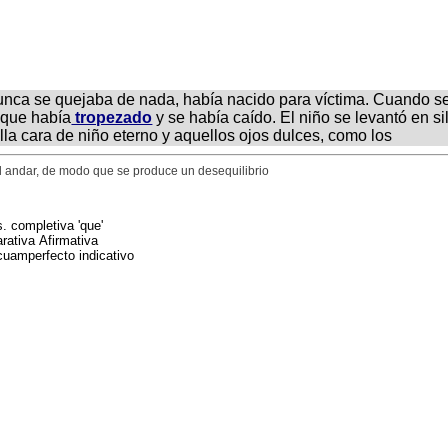
Nunca se quejaba de nada, había nacido para víctima. Cuando se
 que había
tropezado
y se había caído. El niño se levantó en sil
lla cara de niño eterno y aquellos ojos dulces, como los
 al andar, de modo que se produce un desequilibrio
s. completiva 'que'
arativa Afirmativa
cuamperfecto indicativo