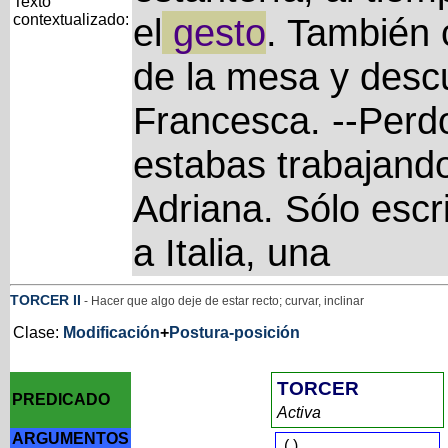
Texto
contextualizado:
el
gesto
. También 
de la mesa y descu
Francesca. --Perd
estabas trabajando
Adriana. Sólo escr
a Italia, una
TORCER
II
- Hacer que algo deje de estar recto; curvar, inclinar
Clase:
Modificación
+
Postura-posición
TORCER
PREDICADO
Activa
ARGUMENTOS
(
)