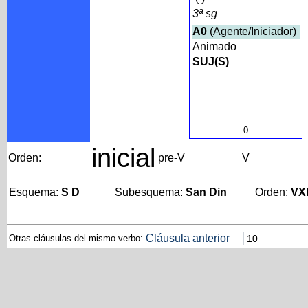
3ª sg
A0
(Agente/Iniciador)
Animado
SUJ(S)
0
inicial
Orden:
pre-V
V
Esquema:
S D
Subesquema:
San Din
Orden:
VX
Cláusula anterior
Otras cláusulas del mismo verbo: