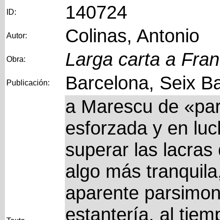
140724
ID:
Colinas, Antonio
Autor:
Larga carta a Fra
Obra:
Barcelona, Seix Ba
Publicación:
a Marescu de «par
esforzada y en lu
superar las lacras 
algo más tranquila
aparente parsimoni
estantería, al tie