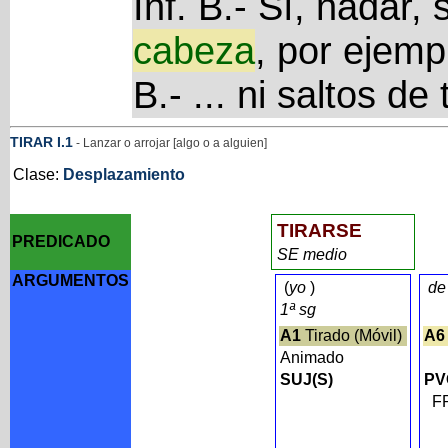
Inf. B.- Sí, nadar, 
cabeza
, por ejemplo
B.- ... ni saltos de
TIRAR
I
.1
- Lanzar o arrojar [algo o a alguien]
Clase:
Desplazamiento
TIRARSE
PREDICADO
SE medio
ARGUMENTOS
(
yo
)
de
1ª sg
A1
Tirado (Móvil)
A6
Animado
SUJ(S)
PV
FP