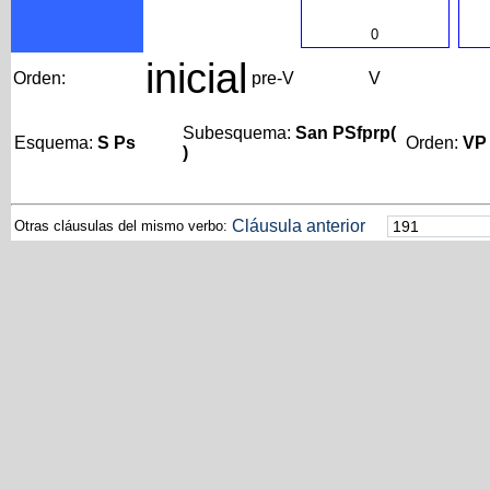
0
inicial
Orden:
pre-V
V
Subesquema:
San PSfprp(
Esquema:
S Ps
Orden:
VP
)
Cláusula anterior
Otras cláusulas del mismo verbo: