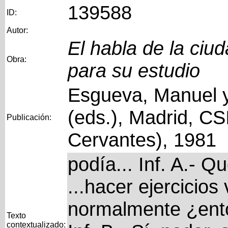
139588
ID:
Autor:
El habla de la ciu
Obra:
para su estudio
Esgueva, Manuel y
(eds.), Madrid, CS
Publicación:
Cervantes), 1981
podía... Inf. A.- Qu
...hacer ejercicios 
normalmente ¿ent
Texto
contextualizado: