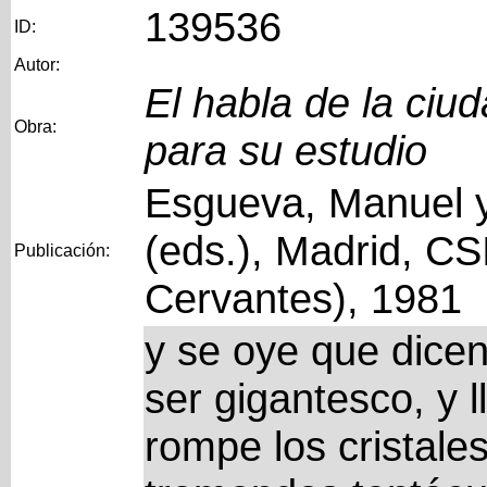
139536
ID:
Autor:
El habla de la ciu
Obra:
para su estudio
Esgueva, Manuel y
(eds.), Madrid, CS
Publicación:
Cervantes), 1981
y se oye que dicen..
ser gigantesco, y l
rompe los cristale