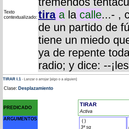
tremendos tentácu
tira
a
la
calle
...- 
Texto
contextualizado:
de un partido de fú
tiene un miedo qu
ya de repente toda
radio; y dice: --¡les
TIRAR
I
.1
- Lanzar o arrojar [algo o a alguien]
Clase:
Desplazamiento
TIRAR
PREDICADO
Activa
ARGUMENTOS
(
)
3ª sg