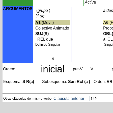
Activa
ARGUMENTOS
(
grupo
)
a
des
3ª sg
A1
(Móvil)
A6
(F
Colectivo Animado
Prop
SUJ(S)
OBL(
REL que
a
CL.
Definido Singular
Singu
-9
inicial
Orden:
pre-V
V
Esquema:
S R(a)
Subesquema:
San Rcf (a )
Orden:
VR
Cláusula anterior
Otras cláusulas del mismo verbo: