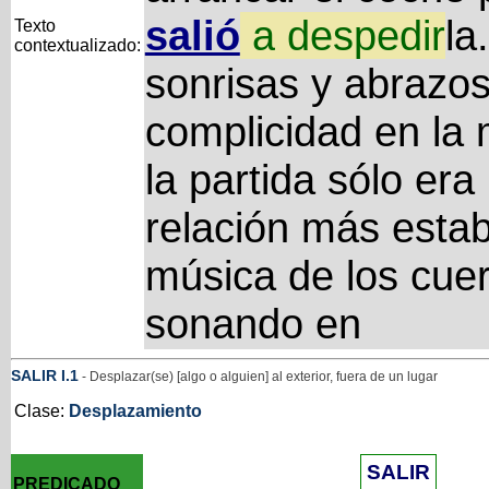
salió
a
despedir
la
Texto
contextualizado:
sonrisas y abrazos
complicidad en la 
la partida sólo er
relación más estab
música de los cue
sonando en
SALIR
I
.1
- Desplazar(se) [algo o alguien] al exterior, fuera de un lugar
Clase:
Desplazamiento
SALIR
PREDICADO