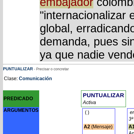
embajador
colombi
"internacionalizar
global, erradicando
demanda, pues sin 
ya que nadie vend
PUNTUALIZAR
- Precisar o concretar
Clase:
Comunicación
PUNTUALIZAR
PREDICADO
Activa
ARGUMENTOS
(
)
e
3ª
A2
(Mensaje)
A
A