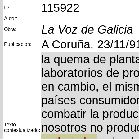
115922
ID:
Autor:
La Voz de Galicia
Obra:
A Coruña, 23/11/9
Publicación:
la quema de planta
laboratorios de pr
en cambio, el mism
países consumidor
combatir la produc
nosotros no produ
Texto
contextualizado: