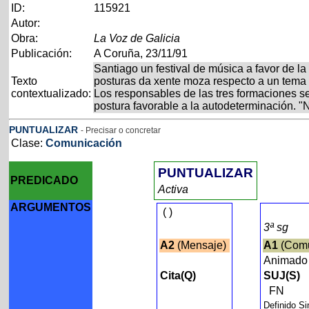
ID:
115921
Autor:
Obra:
La Voz de Galicia
Publicación:
A Coruña, 23/11/91
Santiago un festival de música a favor de l
Texto
posturas da xente moza respecto a un tema
contextualizado:
Los responsables de las tres formaciones se
postura favorable a la autodeterminación. "
PUNTUALIZAR
- Precisar o concretar
Clase:
Comunicación
PUNTUALIZAR
PREDICADO
Activa
ARGUMENTOS
(
)
3ª sg
A2
(Mensaje)
A1
(Comu
Animad
Cita(Q)
SUJ(S)
FN
Definido S