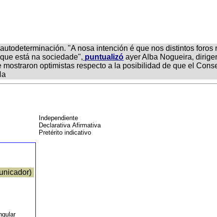
a autodeterminación. "A nosa intención é que nos distintos foro
 que está na sociedade",
puntualizó
ayer Alba Nogueira, dirig
 mostraron optimistas respecto a la posibilidad de que el Cons
Na
Independiente
Declarativa Afirmativa
Pretérito indicativo
nicador)
o
ingular