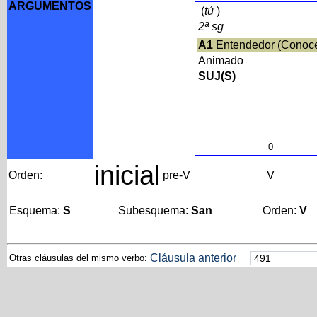
ARGUMENTOS
(
tú
)
2ª sg
A1
Entendedor (Conoc
Animado
SUJ(S)
0
inicial
Orden:
pre-V
V
Esquema:
S
Subesquema:
San
Orden:
V
Cláusula anterior
Otras cláusulas del mismo verbo: