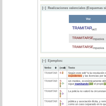
[−]
Realizaciones valenciales (Esquemas si
Voz
TRAMITAR
act
TRAMITARSE
mpasiva
TRAMITARSE
mpasiva
[−]
Ejemplos:
Verbo
(ess)
Texto
TRAMITAR
S
-
2
Según este edil "si la resolución
expedientes
y las licencias por l
TRAMITAR
S
-
sin medios, económicamente déb
2
O
-
sigue
tramitando
por
el propio
j
1
TRAMITAR
S
-
La policía no valoró la circunsta
1
D
-
2
TRAMITAR
S
-
pública y asociación ilícita, y re
1
D
-
como un caso separado en lo que