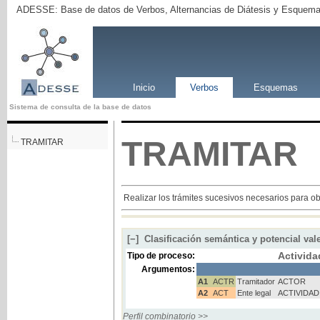
ADESSE: Base de datos de Verbos, Alternancias de Diátesis y Esquema
Inicio
Verbos
Esquemas
Sistema de consulta de la base de datos
TRAMITAR
TRAMITAR
Realizar los trámites sucesivos necesarios para o
[−]
Clasificación semántica y potencial val
Activida
Tipo de proceso:
Argumentos:
A1
ACTR
Tramitador
ACTOR
A2
ACT
Ente legal
ACTIVIDAD
Perfil combinatorio >>