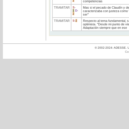
2
competencias
TRAMITAR
S
-
Mas si el pecado de Claudín y de
1
D
-
caracterizaba con justeza como "e
2
ser"
TRAMITAR
S
-
2
Respecto al tema fundamental, s
optimista. "Desde mi punto de vi
Adaptación siempre que en ese
© 2002-2024: ADESSE. Un
Co