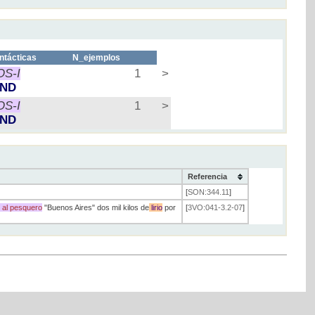
ntácticas
N_ejemplos
OS-I
1
>
IND
OS-I
1
>
IND
Referencia
[
SON:344.11
]
al
pesquero
"Buenos Aires" dos mil kilos de
lirio
por
[
3VO:041-3.2-07
]