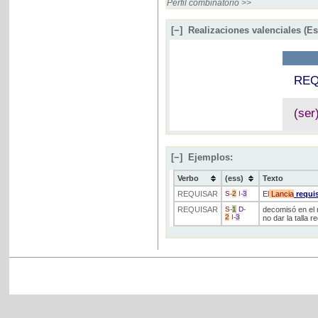
Perfil combinatorio >>
[−]
Realizaciones valenciales (E
REQ
(se
[−]
Ejemplos:
Verbo
(ess)
Texto
REQUISAR
S
-
2
I
-
3
El
Lancia
requi
REQUISAR
S
-
1
D
-
decomisó en el 
2
I
-
3
no dar la talla r