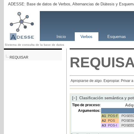
ADESSE: Base de datos de Verbos, Alternancias de Diátesis y Esquema
Inicio
Verbos
Esquemas
Sistema de consulta de la base de datos
REQUIS
REQUISAR
Apropiarse de algo. Expropiar. Privar 
[−]
Clasificación semántica y pot
Adq
Tipo de proceso:
Argumentos:
A1
POS-F
POSEED
A2
POS
POSESI
A3
POS-I
POSEED