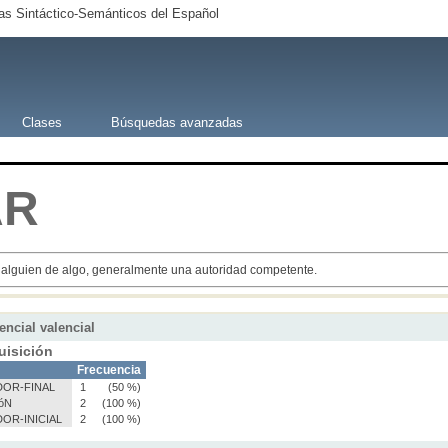
s Sintáctico-Semánticos del Español
Clases
Búsquedas avanzadas
AR
a alguien de algo, generalmente una autoridad competente.
encial valencial
uisición
Frecuencia
OR-FINAL
1
(50 %)
óN
2
(100 %)
OR-INICIAL
2
(100 %)