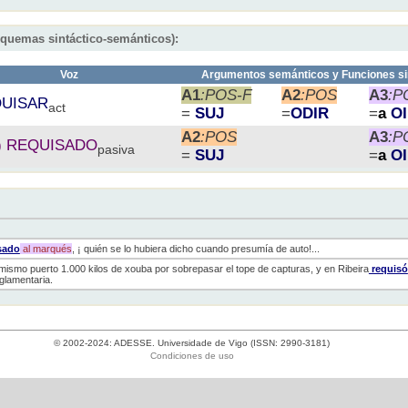
squemas sintáctico-semánticos):
Voz
Argumentos semánticos y Funciones si
A1
:POS-F
A2
:POS
A3
:P
UISAR
act
=
SUJ
=
ODIR
=
a
O
A2
:POS
A3
:P
r) REQUISADO
pasiva
=
SUJ
=
a
O
sado
al
marqués
, ¡ quién se lo hubiera dicho cuando presumía de auto!...
mismo puerto 1.000 kilos de xouba por sobrepasar el tope de capturas, y en Ribeira
requisó
eglamentaria.
© 2002-2024: ADESSE. Universidade de Vigo (ISSN: 2990-3181)
Condiciones de uso